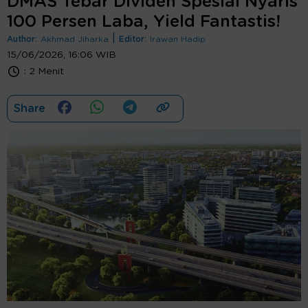
DMAS Tebar Dividen Spesial Nyaris
100 Persen Laba, Yield Fantastis!
|
Author:
Akhmad Jiharka
Editor:
Irawan Hadip
15/06/2026, 16:06 WIB
:
2 Menit
Share