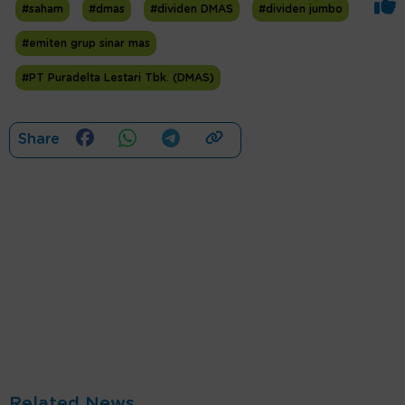
#saham
#dmas
#dividen DMAS
#dividen jumbo
#emiten grup sinar mas
#PT Puradelta Lestari Tbk. (DMAS)
Share
Related News