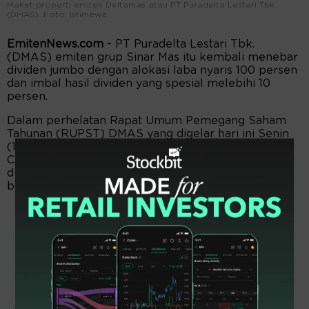
Maket properti emiten Deltamas atau PT Puradelta Lestari Tbk.
(DMAS). Foto: Istimewa.
EmitenNews.com -
PT Puradelta Lestari Tbk.
(DMAS) emiten grup Sinar Mas itu kembali menebar
dividen jumbo dengan alokasi laba nyaris 100 persen
dan imbal hasil dividen yang spesial melebihi 10
persen.
Dalam perhelatan Rapat Umum Pemegang Saham
Tahunan (RUPST) DMAS yang digelar hari ini Senin
(15/6/2026) di Le Premier Hotel Kota Deltamas,
Cikarang Pusat, menyetujui putusan pembagian
dividen tunai senilai Rp16,6 per saham untuk tahun
buku 2025.