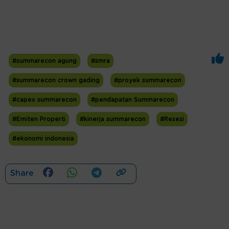
#summarecon agung
#smra
#summarecon crown gading
#proyek summarecon
#capex summarecon
#pendapatan Summarecon
#Emiten Properti
#kinerja summarecon
#Resesi
#ekonomi indonesia
Share