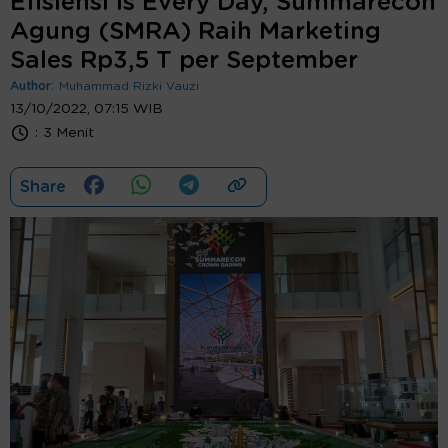
Efisiensi Is Every Day, Summarecon
Agung (SMRA) Raih Marketing
Sales Rp3,5 T per September
Author:
Muhammad Rizki Vauzi
13/10/2022, 07:15 WIB
:
3 Menit
Share