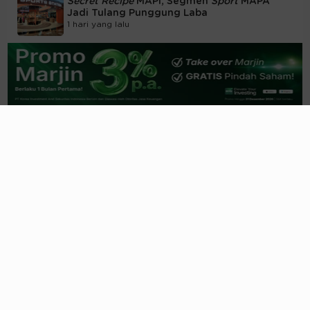
Secret Recipe
MAPI, Segmen
Sport
MAPA
Jadi Tulang Punggung Laba
1 hari yang lalu
Lebih dari Mie Instan, Bumbu Rahasia di
Balik Grup Indofood
1 hari yang lalu
Saham Ciputra (CTRA) Jadi Magnet
Sovereign Fund & Fund Manager Global
06/08/2026, 21:22 WIB