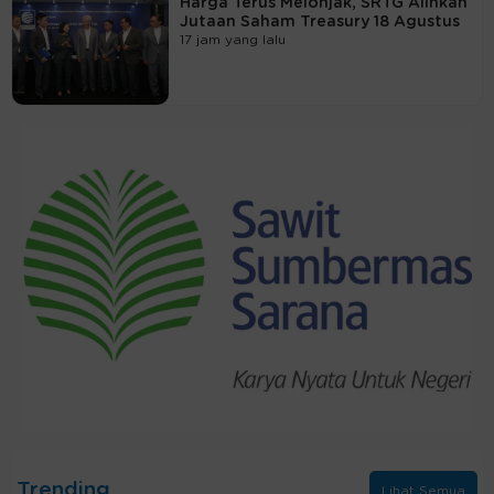
Harga Terus Melonjak, SRTG Alihkan
Jutaan Saham Treasury 18 Agustus
17 jam yang lalu
Trending
Lihat Semua