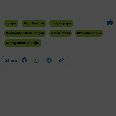
#pajak
#spt tahunan
#ditjen pajak
#kementerian keuangan
#faisal basri
#tax amnesty ii
#pengampunan pajak
Share