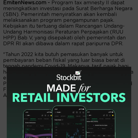
EmitenNews.com -
Program tax amnesty II dapat
meningkatkan investasi pada Surat Berharga Negara
(SBN). Pemerintah menyiratkan akan kembali
melaksanakan program pengampunan pajak.
Kebijakan itu tertuang dalam Rancangan Undang-
Undang Harmonisasi Peraturan Perpajakan (RUU
HPP) Bab V, yang disepakati oleh pemerintah dan
DPR RI akan dibawa dalam rapat paripurna DPR.
"Tahun 2022 kita butuh pemasukan banyak untuk
pembayaran beban fiskal yang luar biasa berat di
tengah pandemi Covid-19. Makanya, tarif pajak bagi
harta yang dilaporkan secara sukarela menjadi hanya
enam persen jika diinvestasikan pada SBN," kata
Peneliti Institute for Development of Economics and
Finance (Indef), Rusli Abdullah seperti dikutip dari
Antara, Rabu (6/10/2021).