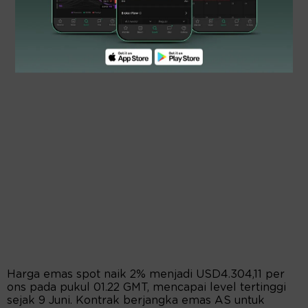
Harga emas spot naik 2% menjadi USD4.304,11 per
ons pada pukul 01.22 GMT, mencapai level tertinggi
sejak 9 Juni. Kontrak berjangka emas AS untuk