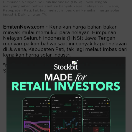
Himpunan Nelayan Seluruh Indonesia (HNSI) Jawa Tengah
menyampaikan bahwa saat ini banyak kapal nelayan di Juwana,
Kabupaten Pati, tak lagi melaut imbas dari kenaikan harga solar
industri. Dok. Lingkar TV.
EmitenNews.com -
Kenaikan harga bahan bakar
minyak mulai memukul para nelayan. Himpunan
Nelayan Seluruh Indonesia (HNSI) Jawa Tengah
menyampaikan bahwa saat ini banyak kapal nelayan
di Juwana, Kabupaten Pati, tak lagi melaut imbas dari
kenaikan harga solar industri.
"ndustri," kata Ketua HNSI Jateng Riswanto, di
Semarang, Jumat (8/5/2026).