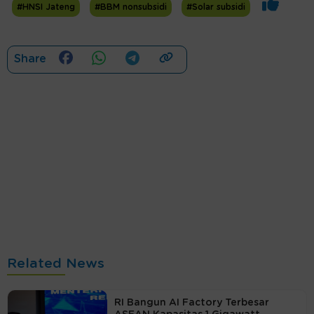
#HNSI Jateng
#BBM nonsubsidi
#Solar subsidi
Share
Related News
RI Bangun AI Factory Terbesar