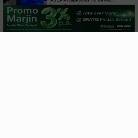
ASEAN Kapasitas 1 Gigawatt
23 menit yang lalu
AriesTech.id & CFX Jajaki Tokenisasi
Saham Emiten dan Emas
10 jam yang lalu
Beasiswa Bakti BCA 2027 Resmi
Dibuka
11 jam yang lalu
Jemaah Haji RI 2026 Habiskan
Rp1,96T Buat Oleh-oleh, Doyan
Belanja
1 hari yang lalu