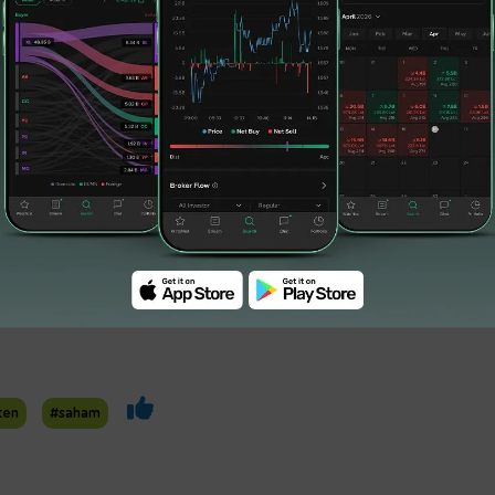
 berpotensi menguji level MA20 dengan
port
5.900-6.000 dan
resistance
di kisaran
nsi menguat, dan bergerak pada kisaran
esistance
6.150 hingga 6.220 pada pekan
ten
#saham