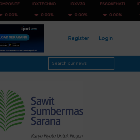
IDXTECHNO
IDXV30
ESGQKEHATI
IDXNONCYC
0.00%
0.00%
0.00%
0.00%
Register
Login