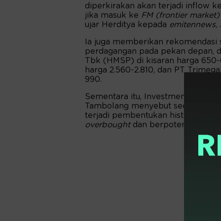
diperkirakan akan terjadi inflow 
jika masuk ke
FM (frontier market
ujar Herditya kepada
emitennews,
Ia juga memberikan rekomendasi 
perdagangan pada pekan depan, d
Tbk (HMSP) di kisaran harga 650-
harga 2.560-2.810, dan PT Trimeg
990.
Sementara itu, Investment Advisor 
Tambolang menyebut secara tek
terjadi pembentukan histogram pos
overbought
dan berpotensi terjad