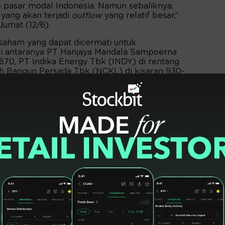
ke pasar modal Indonesia. Namun sebaliknya,
)
yang akan terjadi
outflow
yang relatif besar,”
Jumat (12/6).
saham yang dapat dicermati untuk
i antaranya PT Hanjaya Mandala Sampoerna
670, PT Indika Energy Tbk (INDY) di rentang
ah Bangun Persada Tbk (NCKL) di kisaran 930-
Phintraco Sekuritas, Alrich Paskalis
nikal MACD membentuk
Golden Cross
sehingga
itif, namun Stochastic RSI berada di area
i
Death Cross.