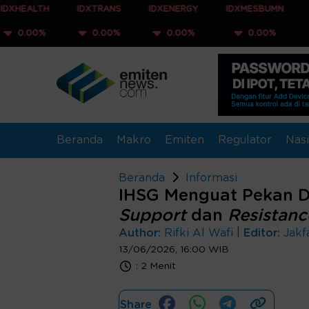
IDXTRANS
IDXENERGY
IDXMESBUMN
IDXQ30
0.00%
0.00%
0.00%
0.00%
Beranda
Makro
Emiten
Regulator
Nasi
Beranda
Informasi
IHSG Menguat Pekan D
Support
dan
Resistanc
|
Author:
Rifki Al Wafi
Editor:
Jakf
13/06/2026, 16:00 WIB
:
2 Menit
Share