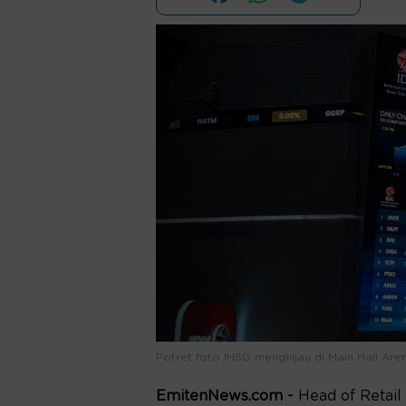
Potret foto IHSG menghijau di Main Hall Ar
EmitenNews.com -
Head of Retail