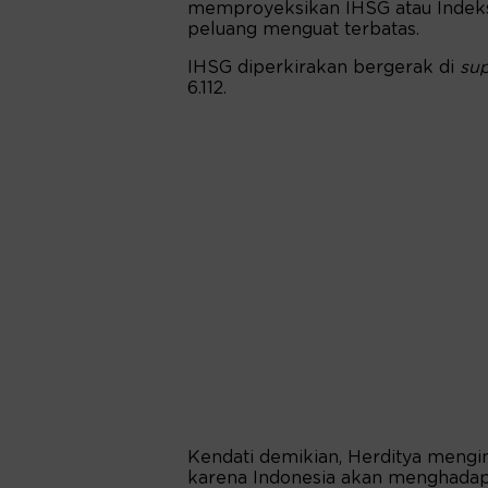
memproyeksikan IHSG atau Indek
peluang menguat terbatas.
IHSG diperkirakan bergerak di
su
6.112.
Kendati demikian, Herditya menging
karena Indonesia akan menghadapi 