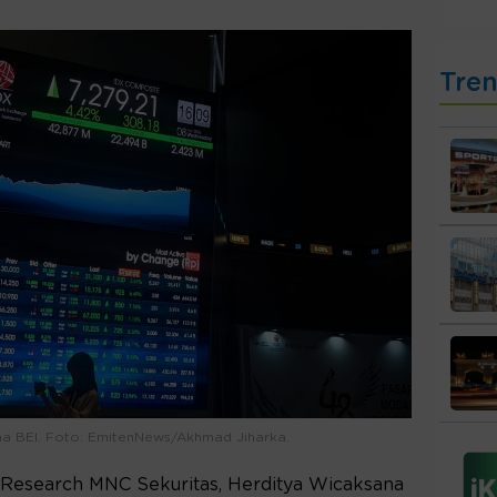
Tre
ena BEI. Foto: EmitenNews/Akhmad Jiharka.
 Research MNC Sekuritas, Herditya Wicaksana