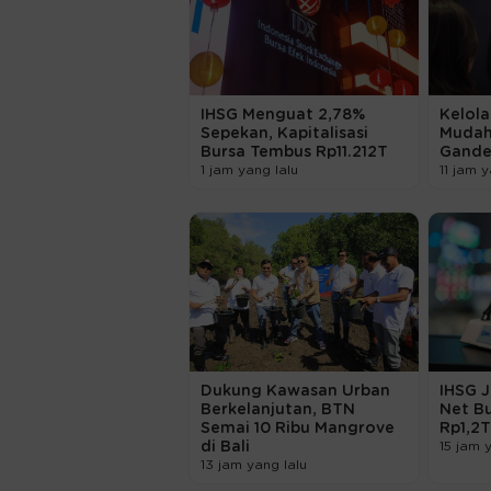
IHSG Menguat 2,78%
Kelola
Sepekan, Kapitalisasi
Mudah
Bursa Tembus Rp11.212T
Gande
1 jam yang lalu
11 jam y
Dukung Kawasan Urban
IHSG J
Berkelanjutan, BTN
Net Bu
Semai 10 Ribu Mangrove
Rp1,2
di Bali
15 jam 
13 jam yang lalu