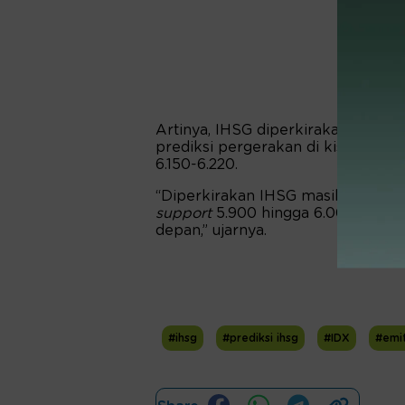
Artinya, IHSG diperkirakan masih
prediksi pergerakan di kisaran
sup
6.150-6.220.
“Diperkirakan IHSG masih berpote
support
5.900 hingga 6.000, dan
r
depan,” ujarnya.
#ihsg
#prediksi ihsg
#IDX
#emi