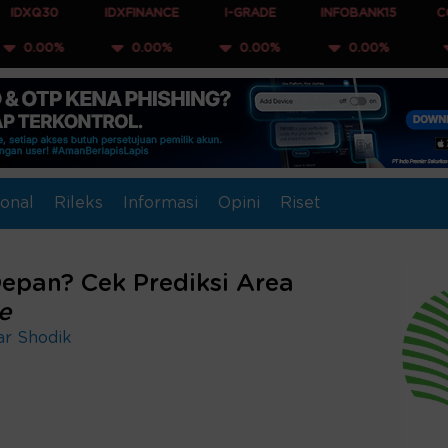
IDXFINANCE
I-GRADE
INFOBANK15
COMPOSITE
0.00%
0.00%
0.00%
0.00%
onal
Rileks
Informasi
Opini
Riset
epan? Cek Prediksi Area
e
ar Shodik