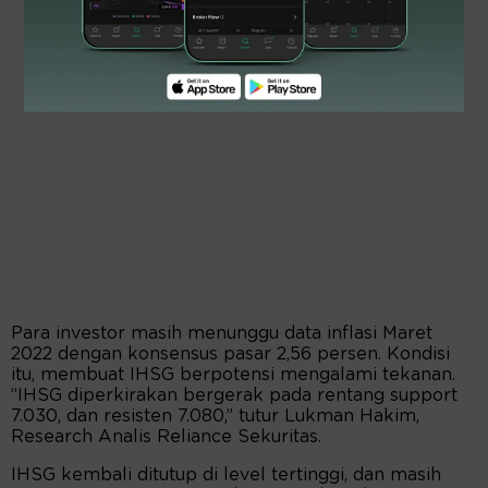
Para investor masih menunggu data inflasi Maret
2022 dengan konsensus pasar 2,56 persen. Kondisi
itu, membuat IHSG berpotensi mengalami tekanan.
”IHSG diperkirakan bergerak pada rentang support
7.030, dan resisten 7.080,” tutur Lukman Hakim,
Research Analis Reliance Sekuritas.
IHSG kembali ditutup di level tertinggi, dan masih