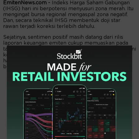
EmitenNews.com -
Indeks Harga Saham Gabungan
(IHSG) hari ini berpotensi menyusuri zona merah. Itu
mengingat bursa regional mengaspal zona negatif.
Dan, secara teknikal IHSG membentuk doji star
rawan terjadi koreksi terlebih dahulu.
Sejatinya, sentimen positif masih datang dari rilis
laporan keuangan emiten cukup memuaskan pada
tahun buku 2021. Namun, harga komoditas mengalami
koreksi seiring tensi geopolitik mereda, membuat
harga komoditas mulai turun. Investor asing
berpotensi tetap membukukan net buy.