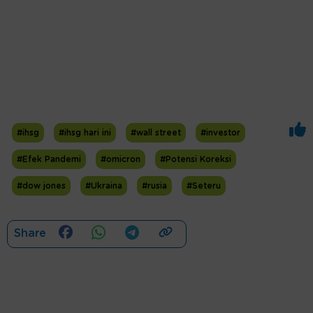
#ihsg
#ihsg hari ini
#wall street
#investor
#Efek Pandemi
#omicron
#Potensi Koreksi
#dow jones
#Ukraina
#rusia
#Seteru
Share