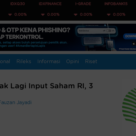
0
IDXFINANCE
I-GRADE
INFOBANK15
COMPOSI
0%
0.00%
0.00%
0.00%
0.00
onal
Rileks
Informasi
Opini
Riset
ak Lagi Input Saham RI, 3
Fauzan Jayadi