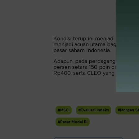
Kondisi terup ini menjadi perhati
menjadi acuan utama bagi investor
pasar saham Indonesia.
Adapun, pada perdagangan Rabu, I
persen setara 150 poin di Rp6.750
Rp400, serta CLEO yang stagnan d
#MSCI
#Evaluasi Indeks
#Morgan Sta
#Pasar Modal RI