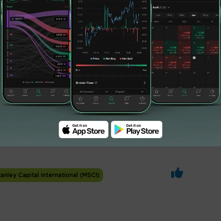
an pelaku pasar, mengingat indeks MSCI kerap
 institusi global dalam menempatkan dana di
NDF Terpantau langsung terkoreksi 2,17
, ACES merosot tipis 1,48 persen turun di
i harga Rp394.
nley Capital International (MSCI)