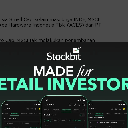
sia Small Cap, selain masuknya INDF, MSCI
Ace Hardware Indonesia Tbk. (ACES) dan PT
cro Cap, MSCI tak melakukan penambahan
diaplikasikan selama perlakuan sementara
anya berpotensi mengalami pengurangan atau
luang masuknya emiten baru.