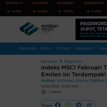
LTH
IDXTRANS
IDXENERGY
IDXMESBUMN
IDXQ3
0%
0.00%
0.00%
0.00%
0.0
Beranda
Makro
Emiten
Regulator
Nasi
Beranda
Regulator
Indeks MSCI Februari T
Emiten Ini Terdampak!
|
Author:
Akhmad Jiharka
Editor:
11/02/2026, 10:09 WIB
:
2 Menit
Share