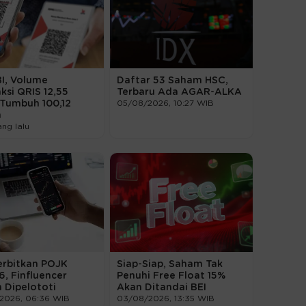
I, Volume
Daftar 53 Saham HSC,
ksi QRIS 12,55
Terbaru Ada AGAR-ALKA
, Tumbuh 100,12
05/08/2026, 10:27 WIB
n
ang lalu
erbitkan POJK
Siap-Siap, Saham Tak
, Finfluencer
Penuhi Free Float 15%
 Dipelototi
Akan Ditandai BEI
2026, 06:36 WIB
03/08/2026, 13:35 WIB