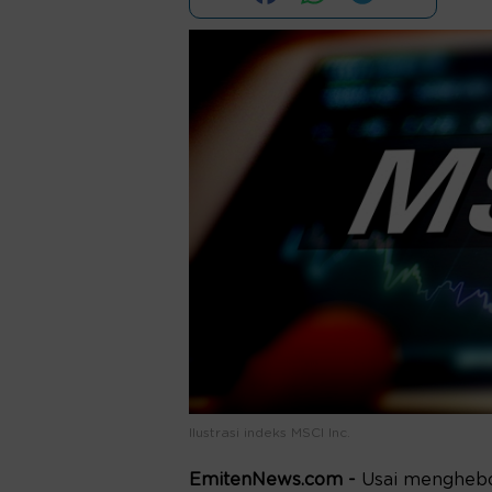
Ilustrasi indeks MSCI Inc.
EmitenNews.com -
Usai menghebo