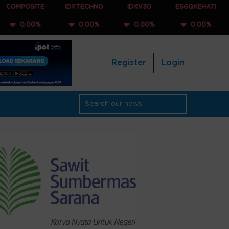
TE
IDXTECHNO
IDXV30
ESGQKEHATI
IDXNONC
%
0.00%
0.00%
0.00%
0.00
Register
Login