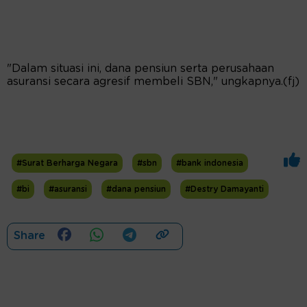
"Dalam situasi ini, dana pensiun serta perusahaan
asuransi secara agresif membeli SBN," ungkapnya.(fj)
#Surat Berharga Negara
#sbn
#bank indonesia
#bi
#asuransi
#dana pensiun
#Destry Damayanti
Share