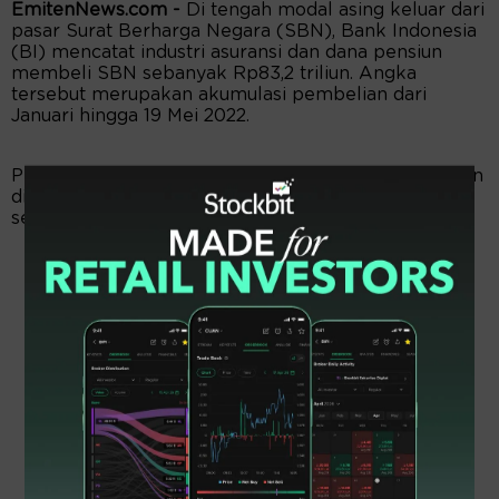
EmitenNews.com -
Di tengah modal asing keluar dari
pasar Surat Berharga Negara (SBN), Bank Indonesia
(BI) mencatat industri asuransi dan dana pensiun
membeli SBN sebanyak Rp83,2 triliun. Angka
tersebut merupakan akumulasi pembelian dari
Januari hingga 19 Mei 2022.
Pembelian agresif obligasi negara tersebut dilakukan
di tengah modal asing yang keluar dari pasar SBN
sebesar Rp105 triliun (ytd).