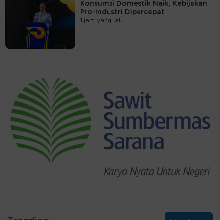
Konsumsi Domestik Naik, Kebijakan
Pro-Industri Dipercepat
1 jam yang lalu