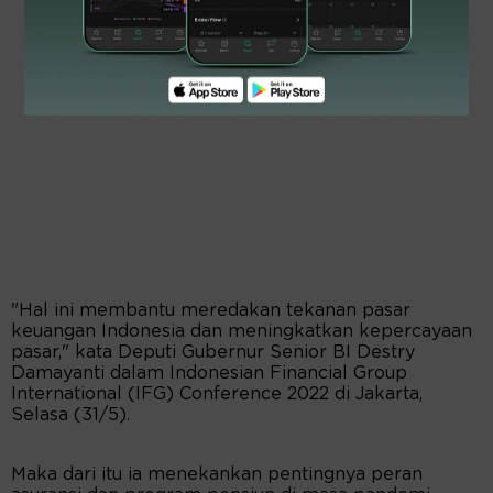
"Hal ini membantu meredakan tekanan pasar
keuangan Indonesia dan meningkatkan kepercayaan
pasar," kata Deputi Gubernur Senior BI Destry
Damayanti dalam Indonesian Financial Group
International (IFG) Conference 2022 di Jakarta,
Selasa (31/5).
Maka dari itu ia menekankan pentingnya peran