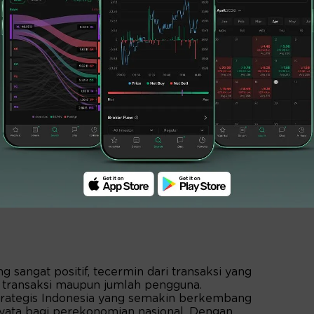
Perekonomian, Ferry Irawan menyambut baik
transaksi ekonomi dan keuangan lintas negara.
g sangat positif, tecermin dari transaksi yang
ai transaksi maupun jumlah pengguna.
trategis Indonesia yang semakin berkembang
ata bagi perekonomian nasional. Dengan