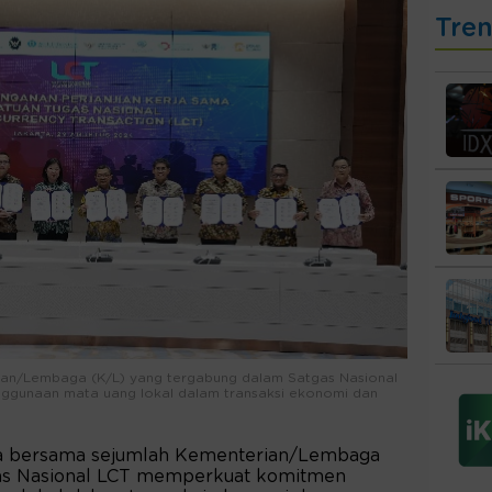
Tre
ian/Lembaga (K/L) yang tergabung dalam Satgas Nasional
gunaan mata uang lokal dalam transaksi ekonomi dan
a bersama sejumlah Kementerian/Lembaga
gas Nasional LCT memperkuat komitmen