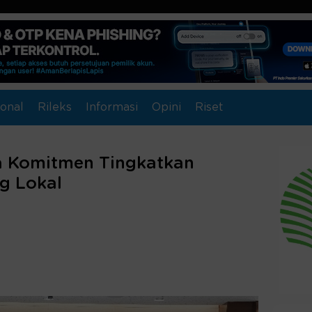
onal
Rileks
Informasi
Opini
Riset
 Komitmen Tingkatkan
g Lokal