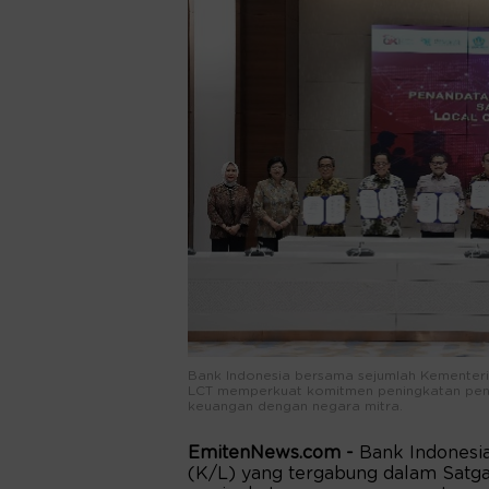
Bank Indonesia bersama sejumlah Kementer
LCT memperkuat komitmen peningkatan peng
keuangan dengan negara mitra.
EmitenNews.com -
Bank Indonesi
(K/L) yang tergabung dalam Sat