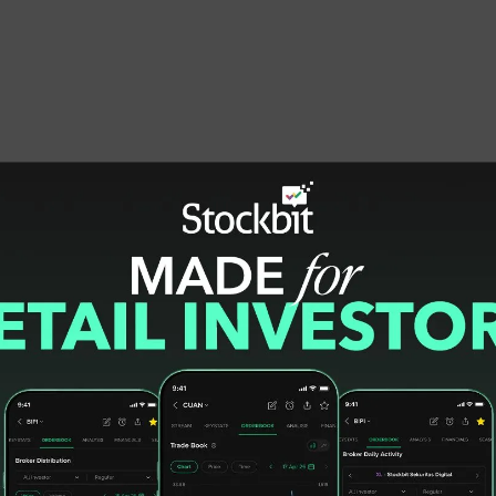
onesia, Destry Damayanti, menyampaikan
ah kongkrit untuk menjalankan komitmen,
 dalam mengakselerasi implementasi LCT, serta
a sama dan koordinasi Satgas Nasional LCT
ong peningkatan realisasi LCT, dengan
tar anggota Satgas Nasional LCT.
ndukung upaya diversifikasi mata uang dalam
atu bentuk mitigasi risiko di tengah tingginya
a pendalaman pasar keuangan dan stabilisasi
g Koordinasi Ekonomi Makro dan Keuangan,