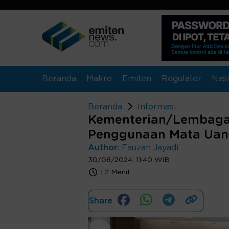
Beranda
Makro
Emiten
Regulator
Nasi
Beranda
Informasi
Kementerian/Lembaga
Penggunaan Mata Uan
Author:
Fauzan Jayadi
30/08/2024, 11:40 WIB
:
2 Menit
Share