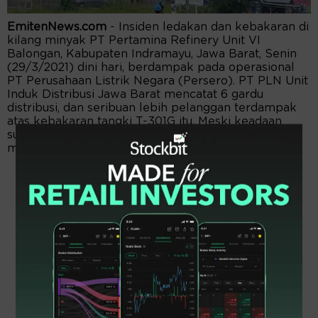
EmitenNews.com
- Insiden ledakan dan kebakaran di
kilang minyak PT Pertamina Refinery Unit VI
Balongan, Kabupaten Indramayu, Jawa Barat, Senin
(29/3/2021) dini hari, berdampak pada operasional
PT Perusahaan Listrik Negara (Persero). PT PLN Unit
Induk Distribusi Jawa Barat mencatat 6 gardu
distribusi, dan seribuan lebih pelanggan terdampak
atas kebakaran tangki T-301G itu. Meski keadaan
sudah terkendali, Senin pagi, tetapi petugas masih
mengatasi kebakaran itu.