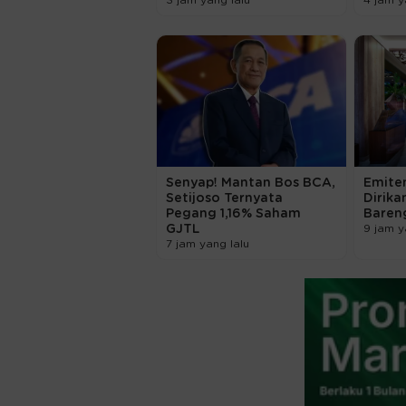
3 jam yang lalu
4 jam y
Senyap! Mantan Bos BCA,
Emiten
Setijoso Ternyata
Dirika
Pegang 1,16% Saham
Bareng
GJTL
9 jam y
7 jam yang lalu