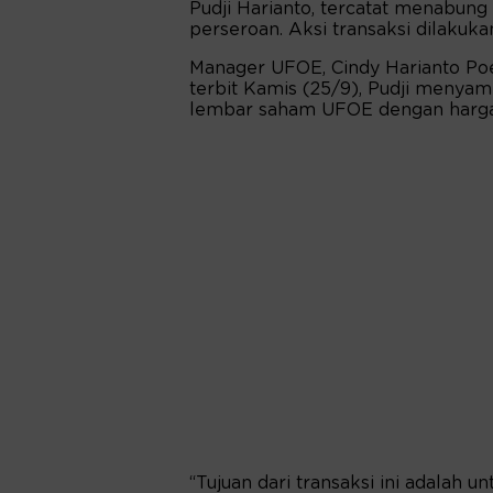
Pudji Harianto, tercatat menabung
perseroan. Aksi transaksi dilakuk
Manager UFOE, Cindy Harianto Poe
terbit Kamis (25/9), Pudji meny
lembar saham UFOE dengan harg
“Tujuan dari transaksi ini adalah 