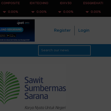
E
IDXTECHNO
IDXV30
ESGQKEHATI
IDXNONC
0.00%
0.00%
0.00%
0.00
Register
Login