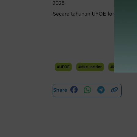
2025.
Secara tahunan UFOE longsor 21,1 
#UFOE
#Aksi Insider
#komisaris ut
Share