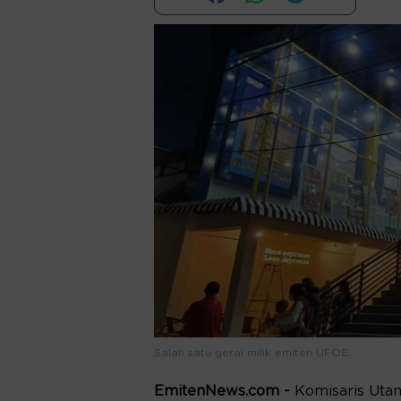
Salah satu gerai milik emiten UFOE.
EmitenNews.com -
Komisaris Uta