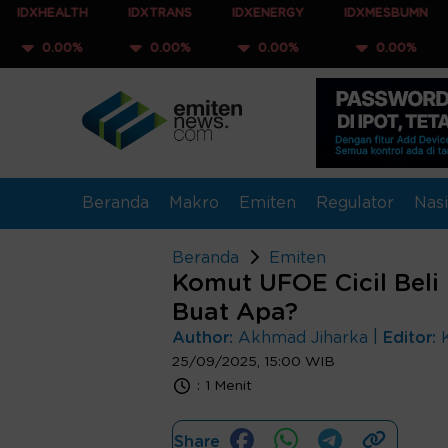
TH
IDXTRANS
IDXENERGY
IDXMESBUMN
IDXQ3
%
0.00%
0.00%
0.00%
0.00
Beranda
Makro
Emiten
Regulator
Nasi
Beranda
Emiten
Komut UFOE Cicil Beli
Buat Apa?
|
Author:
Akhmad Jiharka
Editor:
25/09/2025, 15:00 WIB
:
1 Menit
Share