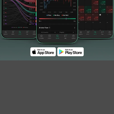
persen dari harga Rp222 pada 2 Januari 2025.
ama
#PT Damai Sejahtera Abadi Tbk. (UFOE)