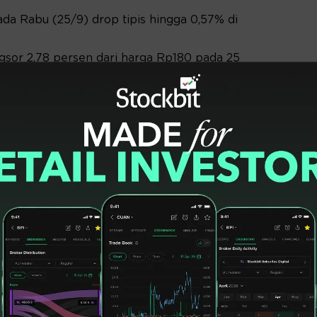
da Rabu (25/9) drop tipis hingga 0,57% di
sor 2,78 persen dari harga Rp180 pada 25
,9 persen dari harga Rp186 pada 25 Maret