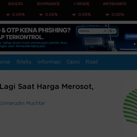
0
IDXFINANCE
I-GRADE
INFOBANK15
COMPOSIT
%
0.00%
0.00%
0.00%
0.00%
onal
Rileks
Informasi
Opini
Riset
 Lagi Saat Harga Merosot,
Komarudin Muchtar