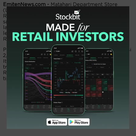
EmitenNews.com -
Matahari Department Store
(LPPF) paruh pertama 2024 mencatat laba bersih
Rp626,10 miliar. Melepuh 8,44 persen dari episode
sama tahun lalu sejumlah Rp683,87 miliar. Alhasil,
laba bersih per saham dasar dan dilusian turun ke
level Rp277 dari posisi sama tahun lalu sebesar
Rp301.
Pendapatan bersih Rp3,75 triliun, mengalami koreksi
2,59 persen dari edisi sama tahun lalu Rp3,85 triliun.
Itu penjualan eceran Rp2,13 triliun, susut dari Rp2,19
triliun. Penjualan konsinyasi Rp1,6 triliun, turun dari
Rp1,64 triliun. Pendapatan jasa Rp6,35 miliar, naik
tipis dari Rp6,14 miliar.