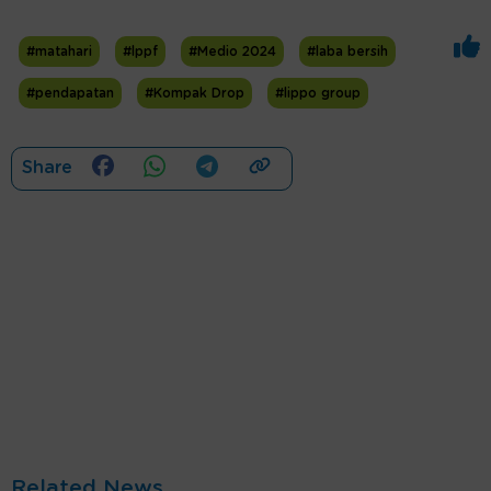
#matahari
#lppf
#Medio 2024
#laba bersih
#pendapatan
#Kompak Drop
#lippo group
Share
Related News