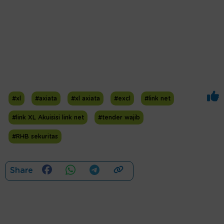
#xl
#axiata
#xl axiata
#excl
#link net
#link XL Akuisisi link net
#tender wajib
#RHB sekuritas
Share