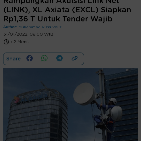
Rampungkan Akuisisi Link Net
(LINK), XL Axiata (EXCL) Siapkan
Rp1,36 T Untuk Tender Wajib
Author:
Muhammad Rizki Vauzi
31/01/2022, 08:00 WIB
:
2 Menit
Share