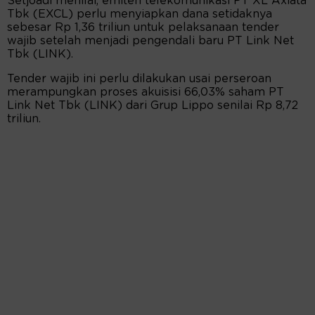
Setjoadi menilai, emiten telekomunikasi PT XL Axiata
Tbk (EXCL) perlu menyiapkan dana setidaknya
sebesar Rp 1,36 triliun untuk pelaksanaan tender
wajib setelah menjadi pengendali baru PT Link Net
Tbk (LINK).
Tender wajib ini perlu dilakukan usai perseroan
merampungkan proses akuisisi 66,03% saham PT
Link Net Tbk (LINK) dari Grup Lippo senilai Rp 8,72
triliun.