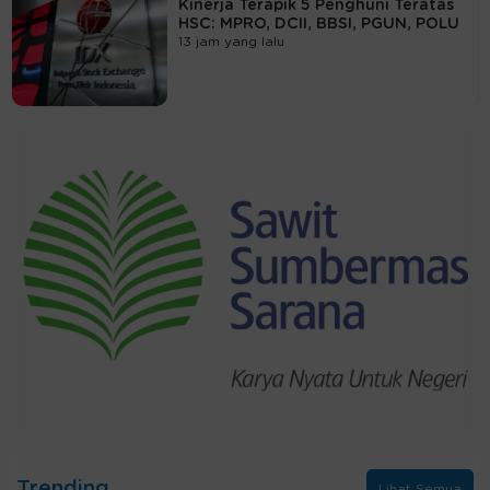
Kinerja Terapik 5 Penghuni Teratas
HSC: MPRO, DCII, BBSI, PGUN, POLU
13 jam yang lalu
Trending
Lihat Semua