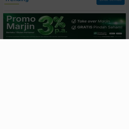
Pertumbuhan Ekonomi yang Masih Rapuh
dan Navigasi Strategis Portofolio
10 jam yang lalu
Green Equity
: Komitmen Nyata atau Sekadar
Gimmick
BEI?
11 jam yang lalu
BEI Proyeksi LQ45 Masuk Fase Pemulihan di
Semester II 2026
1 hari yang lalu