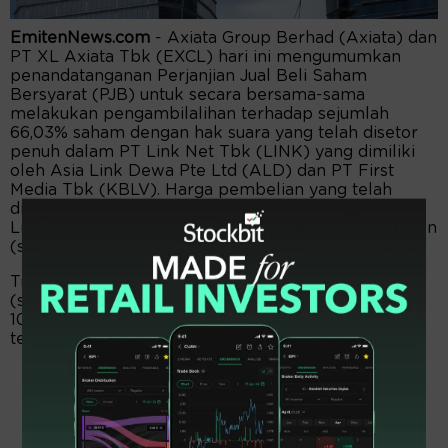
EmitenNews.com
- Axiata Group Berhad (Axiata) dan
PT XL Axiata Tbk (EXCL) hari ini mengumumkan
penandatanganan Perjanjian Jual Beli Saham
Bersyarat (PJB) untuk secara bersama-sama
melakukan pengambilalihan terhadap sejumlah
66,03% saham dengan hak suara yang telah disetor
penuh dalam PT Link Net Tbk (LINK) yang dimiliki
oleh Asia Link Dewa Pte Ltd (ALD) dan PT First
Media Tbk (KBLV). Harga pembelian yang telah
disepakati senilai Rp 4.800 per saham biasa pada
Link Net (Saham Link Net) atau sekitar Rp 8,72 triliun
(setara dengan sekitar RM2,55 miliar.
Transaksi Ini berarti bernilai sekitar Rp 13,21 triliun
(setara dengan sekitar RM3,86 miliar2,3) untuk
100,00% keseluruhan saham dengan hak suara yang
telah disetor penuh dalam Link Net.