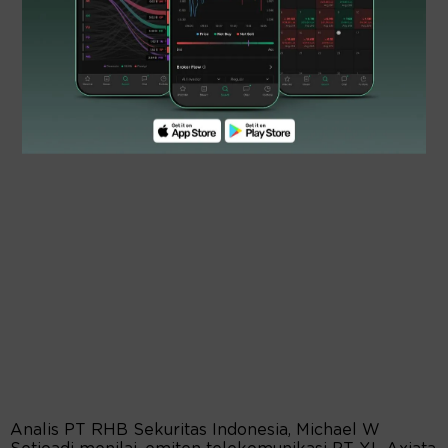
Analis PT RHB Sekuritas Indonesia, Michael W