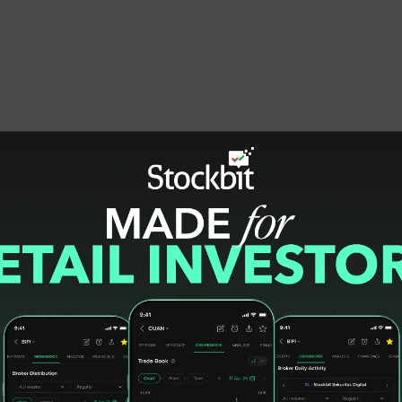
mi lakukan tahun ini melalui pengadaan e-
h atau 3.173 jumlah transaksi. Transaksi
pemasangan perlengkapan jalan, layanan
 kawasan perkotaan (buy the service), serta
hub.
u melalui optimalisasi pemanfaatan aset BMN.
atkan efektivitas dan efisiensi anggaran,
manfaatkan untuk program yang lebih
iro Layanan Pengadaan dan Pengelolaan BMN,