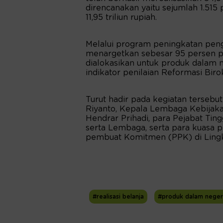
direncanakan yaitu sejumlah 1.515
11,95 triliun rupiah.
Melalui program peningkatan pen
menargetkan sebesar 95 persen p
dialokasikan untuk produk dalam n
indikator penilaian Reformasi Biro
Turut hadir pada kegiatan terseb
Riyanto, Kepala Lembaga Kebijak
Hendrar Prihadi, para Pejabat Ti
serta Lembaga, serta para kuasa 
pembuat Komitmen (PPK) di Ling
#realisasi belanja
#produk dalam neger