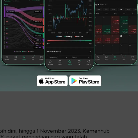
an proses pengadaan yang lebih dini. Hal ini
canakan dapat selesai tepat waktu, dan untuk
nsportasi karena adanya kendala dalam
bih dini, hingga 1 November 2023, Kemenhub
5 % paket pengadaan dari yang telah