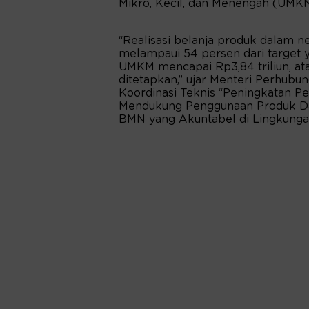
Mikro, Kecil, dan Menengah (UMKM
“Realisasi belanja produk dalam ne
melampaui 54 persen dari target y
UMKM mencapai Rp3,84 triliun, at
ditetapkan,” ujar Menteri Perhub
Koordinasi Teknis “Peningkatan P
Mendukung Penggunaan Produk Da
BMN yang Akuntabel di Lingkungan 