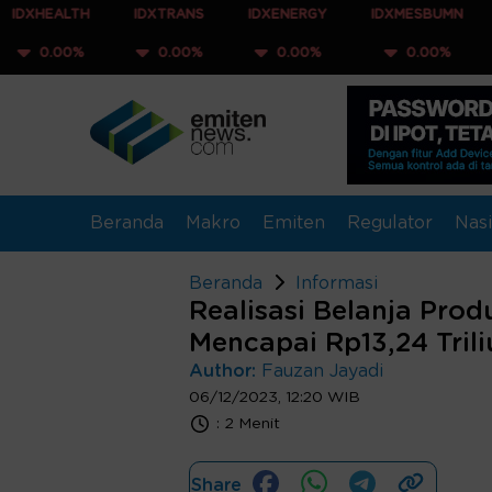
H
IDXTRANS
IDXENERGY
IDXMESBUMN
IDXQ30
0.00%
0.00%
0.00%
0.00%
Beranda
Makro
Emiten
Regulator
Nasi
Beranda
Informasi
Realisasi Belanja Pro
Mencapai Rp13,24 Trili
Author:
Fauzan Jayadi
06/12/2023, 12:20 WIB
:
2 Menit
Share