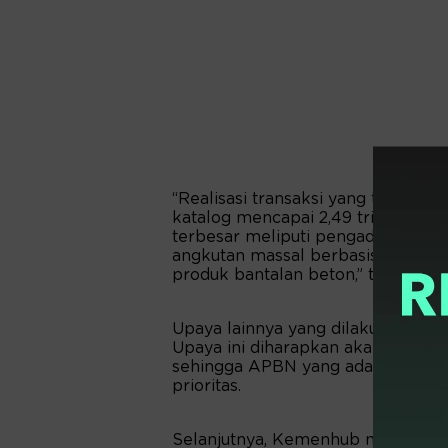
“Realisasi transaksi yang telah ka
katalog mencapai 2,49 triliun rupia
terbesar meliputi pengadaan dan 
angkutan massal berbasis jalan di
produk bantalan beton,” tutur Men
Upaya lainnya yang dilakukan yait
Upaya ini diharapkan akan meningk
sehingga APBN yang ada dapat di
prioritas.
Selanjutnya, Kemenhub melalui B