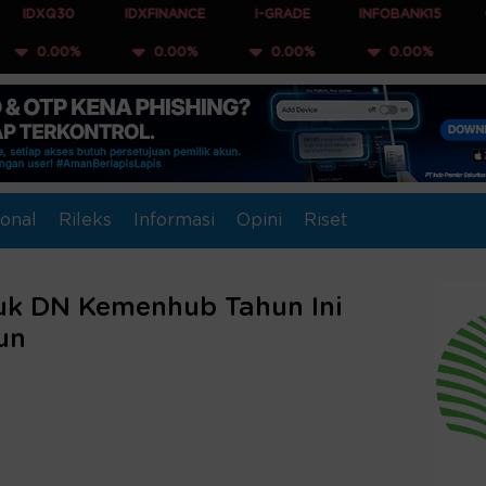
IDXFINANCE
I-GRADE
INFOBANK15
COMPOSITE
0.00%
0.00%
0.00%
0.00%
onal
Rileks
Informasi
Opini
Riset
duk DN Kemenhub Tahun Ini
un