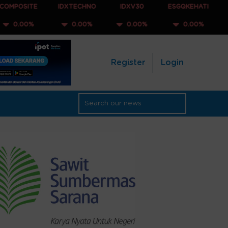
IDXTECHNO
IDXV30
ESGQKEHATI
IDXNONCYC
0.00%
0.00%
0.00%
0.00%
Register
Login