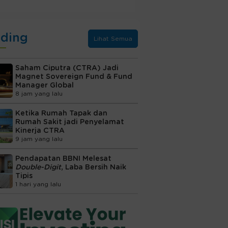
nding
Lihat Semua
Saham Ciputra (CTRA) Jadi
Magnet Sovereign Fund & Fund
Manager Global
8 jam yang lalu
Ketika Rumah Tapak dan
Rumah Sakit jadi Penyelamat
Kinerja CTRA
9 jam yang lalu
Pendapatan BBNI Melesat
Double-Digit
, Laba Bersih Naik
Tipis
1 hari yang lalu