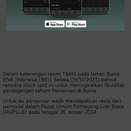
Dalam keterangan resmi TBMS pada laman Bursa
Efek Indonesia (BEI), Selasa (19/12/2023) bahwa
rencana stock split ini untuk meningkatkan likuiditas
perdagangan saham Perseroan di Bursa.
Untuk itu, perseroan wajib mendapatkan restu dari
pemodal dalam Rapat Umum Pemegang Luar Biasa
(RUPSLB) pada tanggal 26 Januari 2024.