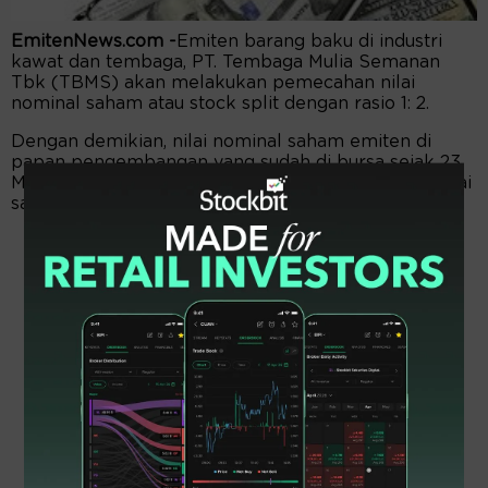
EmitenNews.com -
Emiten barang baku di industri
kawat dan tembaga, PT. Tembaga Mulia Semanan
Tbk (TBMS) akan melakukan pemecahan nilai
nominal saham atau stock split dengan rasio 1: 2.
Dengan demikian, nilai nominal saham emiten di
papan pengembangan yang sudah di bursa sejak 23
Mei 1990, itu akan menjadi Rp25 per lembar dari nilai
saat ini Rp50 per helai.