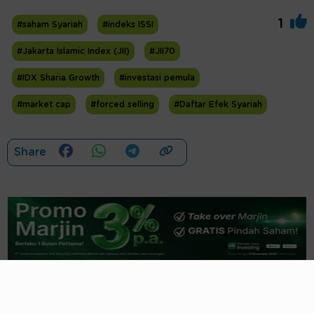
1
#saham Syariah
#indeks ISSI
#Jakarta Islamic Index (JII)
#JII70
#IDX Sharia Growth
#investasi pemula
#market cap
#forced selling
#Daftar Efek Syariah
Share