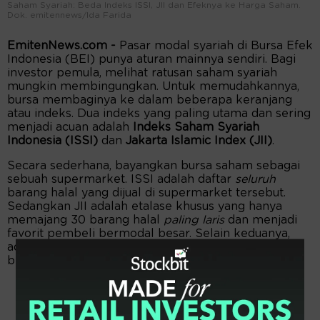
Saham Syariah: Beda Indeks ISSI, JII dan Efeknya ke Harga Saham.
Dok. emitennews/Ida Farida
EmitenNews.com -
Pasar modal syariah di Bursa Efek
Indonesia (BEI) punya aturan mainnya sendiri. Bagi
investor pemula, melihat ratusan saham syariah
mungkin membingungkan. Untuk memudahkannya,
bursa membaginya ke dalam beberapa keranjang
atau indeks. Dua indeks yang paling utama dan sering
menjadi acuan adalah
Indeks Saham Syariah
Indonesia (ISSI)
dan
Jakarta Islamic Index (JII)
.
Secara sederhana, bayangkan bursa saham sebagai
sebuah supermarket. ISSI adalah daftar
seluruh
barang halal yang dijual di supermarket tersebut.
Sedangkan JII adalah etalase khusus yang hanya
memajang 30 barang halal
paling laris
dan menjadi
favorit pembeli bermodal besar. Selain keduanya,
ada pula indeks spesifik lain yang disusun
berdasarkan strategi investasi tertentu.