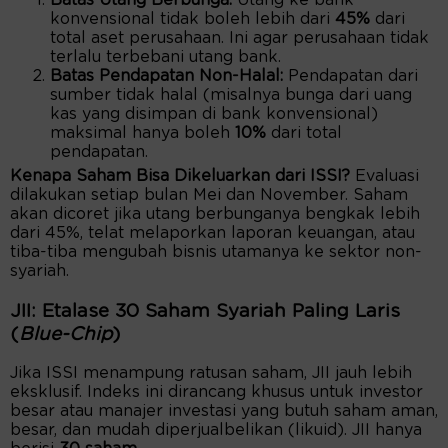
konvensional tidak boleh lebih dari
45%
dari
total aset perusahaan. Ini agar perusahaan tidak
terlalu terbebani utang bank.
Batas Pendapatan Non-Halal:
Pendapatan dari
sumber tidak halal (misalnya bunga dari uang
kas yang disimpan di bank konvensional)
maksimal hanya boleh
10%
dari total
pendapatan.
Kenapa Saham Bisa Dikeluarkan dari ISSI?
Evaluasi
dilakukan setiap bulan Mei dan November. Saham
akan dicoret jika utang berbunganya bengkak lebih
dari 45%, telat melaporkan laporan keuangan, atau
tiba-tiba mengubah bisnis utamanya ke sektor non-
syariah.
JII: Etalase 30 Saham Syariah Paling Laris
(
Blue-Chip
)
Jika ISSI menampung ratusan saham, JII jauh lebih
eksklusif. Indeks ini dirancang khusus untuk investor
besar atau manajer investasi yang butuh saham aman,
besar, dan mudah diperjualbelikan (likuid). JII hanya