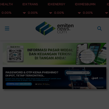
IDXTRANS
IDXENERGY
IDXMESBUMN
IDXQ30
0.00%
0.00%
0.00%
0.00%