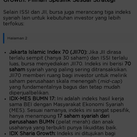
Growth: Pilihan Spesifik Sesuai Strategi
Selain ISSI dan JII, bursa juga merancang tiga indeks
syariah lain untuk kebutuhan investor yang lebih
terfokus:
Halaman 2
Jakarta Islamic Index 70 (JII70):
Jika JII dirasa
terlalu sempit (hanya 30 saham) dan ISSI terlalu
luas, bursa menyediakan JII70. Indeks ini berisi
70
saham
syariah yang paling sering ditransaksikan.
JII70 memberi ruang bagi investor untuk melirik
saham perusahaan skala menengah (
mid-cap
)
yang fundamentalnya bagus dan tetap mudah
diperjualbelikan.
IDX-MES BUMN 17:
Ini adalah indeks hasil kerja
sama BEI dengan Masyarakat Ekonomi Syariah
(MES). Sesuai namanya, indeks ini sangat spesifik,
hanya menampung
17 saham syariah dari
perusahaan BUMN
(pelat merah) dan anak
usahanya yang terbukti punya likuiditas baik.
IDX Sharia Growth:
Indeks ini ditujukan bagi