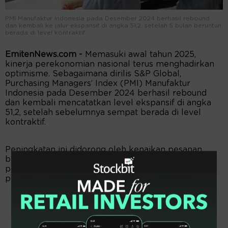
PMI Manufaktur Indonesia pada Desember 2024 berhasil rebound
dan kembali ke jalur ekspansif di angka 51,2, setelah 5 bulan beruntun
berada di level kontraktif
EmitenNews.com -
Memasuki awal tahun 2025,
kinerja perekonomian nasional terus menghadirkan
optimisme. Sebagaimana dirilis S&P Global,
Purchasing Managers’ Index (PMI) Manufaktur
Indonesia pada Desember 2024 berhasil rebound
dan kembali mencatatkan level ekspansif di angka
51,2, setelah sebelumnya sempat berada di level
kontraktif.
Peningkatan ini didorong oleh kenaikan pesanan
baru, baik domestik maupun ekspor, serta
peningkatan aktivitas pembelian bahan baku oleh
perusahaan.