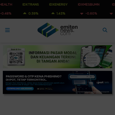
IDXTRANS
IDXENERGY
IDXMESBUMN
IDXQ30
0.59%
1.43%
-0.60%
-0.53%