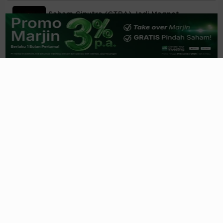
Saham Ciputra (CTRA) Jadi Magnet
Sovereign Fund & Fund Manager Global
06/08/2026, 21:22 WIB
Ketika Rumah Tapak dan Rumah Sakit jadi
Penyelamat Kinerja CTRA
06/08/2026, 20:58 WIB
Pendapatan BBNI Melesat
Double-Digit
, Laba
Bersih Naik Tipis
05/08/2026, 21:57 WIB