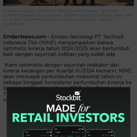
Komisaris Utama : NOPRIAN FADLI Direktur Utama : NUZWAN
GUFRON Direktur Operasional : MERRY KANDOU Direktur Sales dan
IT : IRWAN DHARMA KUSUMA usai jumpa media di Jakarta
(6/12/2024).
EmitenNews.com -
Emiten teknologi PT Techno9
Indonesia Tbk (NINE) menyampaikan bahwa
optimistis kinerja tahun 2024/2025 akan bertumbuh
baik dengan sejumlah indikasi yang sudah ada.
“Kami optimistis dengan sejumlah indikator dari
kinerja keuangan per Kuartal III/2024 kemarin, NINE
akan mencapai pertumbuhan maksimal tahun ini
sebagai tonggak konsistensi pertumbuhan kinerja ke
depannya,” Direktur Utama PT Techno9 Indonesia
Tbk (NINE) Nuzwan Gufron katanya dalam jumpa
media, Jumat (6/12/2024).