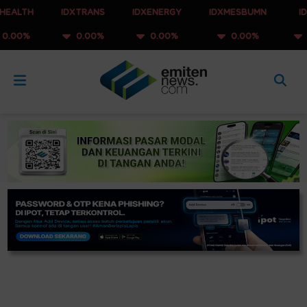
IDXTRANS
IDXENERGY
IDXMESBUMN
IDXQ30
0.00%
0.00%
0.00%
0.00%