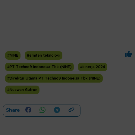
#NINE
#emiten teknologi
#PT Techno9 Indoneisa Tbk (NINE)
#kinerja 2024
#Direktur Utama PT Techno9 Indoneisa Tbk (NINE)
#Nuzwan Gufron
Share