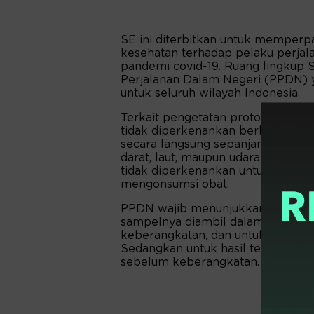
SE ini diterbitkan untuk memperp
kesehatan terhadap pelaku perjal
pandemi covid-19. Ruang lingkup 
Perjalanan Dalam Negeri (PPDN) 
untuk seluruh wilayah Indonesia.
Terkait pengetatan protokol kese
tidak diperkenankan berbicara sa
secara langsung sepanjang perjal
darat, laut, maupun udara. Untuk p
tidak diperkenankan untuk makan 
mengonsumsi obat.
PPDN wajib menunjukkan surat ket
sampelnya diambil dalam kurun w
keberangkatan, dan untuk test an
Sedangkan untuk hasil tes GeNose
sebelum keberangkatan.