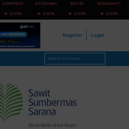
TE
IDXTECHNO
IDXV30
ESGQKEHATI
IDXNONC
%
0.00%
0.00%
0.00%
0.00
Register
Login