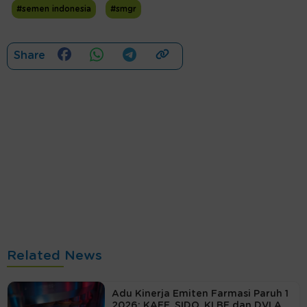
#semen indonesia
#smgr
Share
Related News
Adu Kinerja Emiten Farmasi Paruh 1
2026: KAEF, SIDO, KLBF dan DVLA