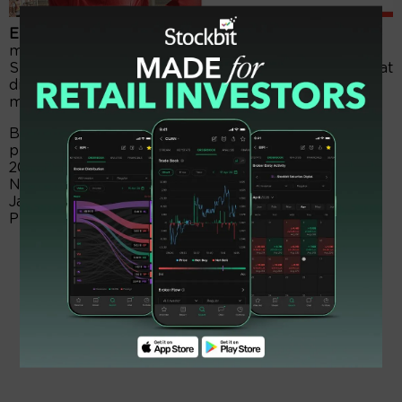
EmitenNews.com -
Solusi Bangun Indonesia (SMCB)
menghuni papan pemantauan khusus. Anak usaha
Semen Indonesia (SMGR) itu, dinilai tidak laik tercatat
di Bursa Efek Indonesia (BEI). Itu tersebab belum
memenuhi minimum saham free float.
Berdasar regulasi, perseroan menghuni papan
pemantauan khusus efektif berlaku sejak 31 Januari
2024. Kondisi itu, sesuai dengan Pengumuman Bursa
No. Peng-PK00004/BEI.PLP/01- 2024 tanggal 30
Januari 2024 Perihal Efek Bersifat Ekuitas Dalam
Pemantauan Khusus, efektif per 31 Januari 2024.