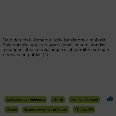
Data dan fakta tersebut tidak berdampak material.
Baik dari sisi kegiatan operasional, hukum, kondisi
keuangan, atau kelangsungan usaha emiten sebagai
perusahaan publik. (*)
#solusi bangun indonesia
#Smcb
#Semen Cibinong
#bumn
#papan pemantauan khusus
#Entitas SIG