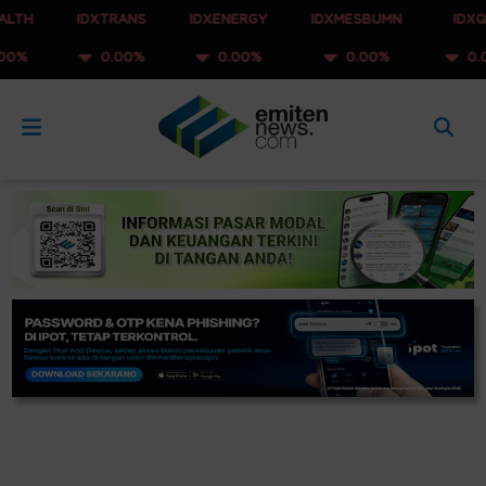
IDXTRANS
IDXENERGY
IDXMESBUMN
IDXQ30
0.00%
0.00%
0.00%
0.00%