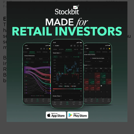
PJHB saat saat Keel Laying Ceremony pada Desember 2025 lalu.
Foto: Istimewa.
EmitenNews.com -
PT Pelayaran Jaya Hidup Baru
Tbk (PJHB) baru merealisasikan penggunaan dana
hasil penawaran umum perdana saham (IPO)
sebesar Rp25,8 miliar hingga 31 Desember 2025, atau
sekitar 20 persen dari total dana IPO senilai Rp154,5
miliar.
Berdasarkan keterbukaan informasi di Bursa Efek
Indonesia (BEI), Rabu (14/1), sisa dana IPO sebesar
Rp128,73 miliar masih ditempatkan seluruhnya di PT
Bank Capital Indonesia Tbk (BACA) dengan tingkat
bunga 7 persen per tahun.