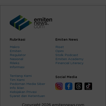
Rubrikasi
Emiten News
Makro
Riset
Emiten
Opini
Regulator
Stolk Podcast
Nasional
Emiten Academy
Rileks
Financial Literacy
Informasi
Tentang Kami
Social Media
Tim Kami
Pedoman Media Siber
Info Iklan
Kebijakan Privasi
Syarat dan Ketentuan
Copyright 2026 emitennews.com