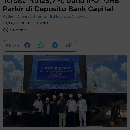
Tersisa Rp128,7M, Dana IPO PJHB
Parkir di Deposito Bank Capital
|
Author:
Akhmad Jiharka
Editor:
Issa Almawadi
18/01/2026, 15:00 WIB
:
1 Menit
Share