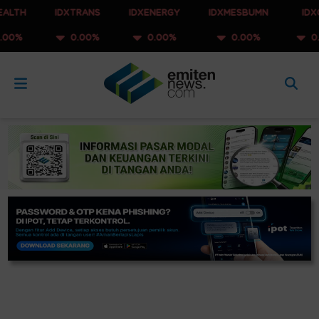
IDXTRANS
IDXENERGY
IDXMESBUMN
IDXQ30
0.00%
0.00%
0.00%
0.00%