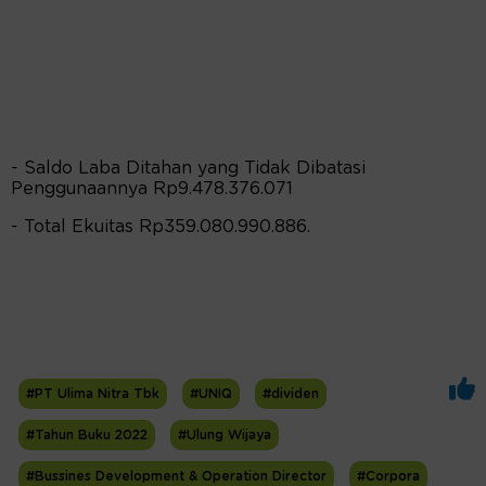
- Saldo Laba Ditahan yang Tidak Dibatasi
Penggunaannya Rp9.478.376.071
- Total Ekuitas Rp359.080.990.886.
#PT Ulima Nitra Tbk
#UNIQ
#dividen
#Tahun Buku 2022
#Ulung Wijaya
#Bussines Development & Operation Director
#Corpora