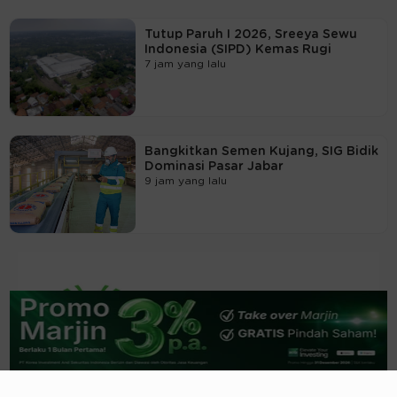
Tutup Paruh I 2026, Sreeya Sewu
Indonesia (SIPD) Kemas Rugi
7 jam yang lalu
Bangkitkan Semen Kujang, SIG Bidik
Dominasi Pasar Jabar
9 jam yang lalu