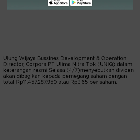
Ulung Wijaya Bussines Development & Operation
Director, Corpora PT Ulima Nitra Tbk (UNIQ) dalam
keterangan resmi Selasa (4/7)menyebutkan dividen
akan dibagikan kepada pemegang saham dengan
total Rp11.457.287.950 atau Rp3,65 per saham.