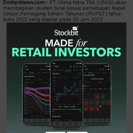
EmitenNews.com -
PT Ulima Nitra Tbk (UNIQ) akan
membagikan dividen tunai sesuai persetujuan Rapat
Umum Pemegang Saham Tahunan (RUPST) tahun
buku 2022 yang digelar pada 30 Juni 2023.