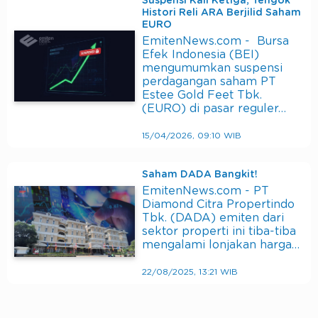
Suspensi Kali Ketiga, Tengok
Histori Reli ARA Berjilid Saham
EURO
EmitenNews.com - Bursa
Efek Indonesia (BEI)
mengumumkan suspensi
perdagangan saham PT
Estee Gold Feet Tbk.
(EURO) di pasar reguler…
15/04/2026, 09:10 WIB
Saham DADA Bangkit!
EmitenNews.com - PT
Diamond Citra Propertindo
Tbk. (DADA) emiten dari
sektor properti ini tiba-tiba
mengalami lonjakan harga…
22/08/2025, 13:21 WIB