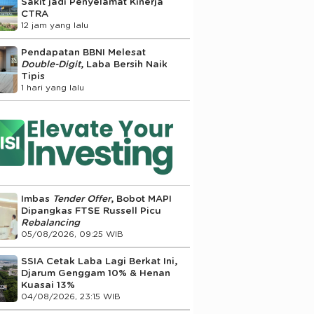
Sakit jadi Penyelamat Kinerja
CTRA
12 jam yang lalu
Pendapatan BBNI Melesat
Double-Digit
, Laba Bersih Naik
Tipis
1 hari yang lalu
Imbas
Tender Offer
, Bobot MAPI
Dipangkas FTSE Russell Picu
Rebalancing
05/08/2026, 09:25 WIB
SSIA Cetak Laba Lagi Berkat Ini,
Djarum Genggam 10% & Henan
Kuasai 13%
04/08/2026, 23:15 WIB