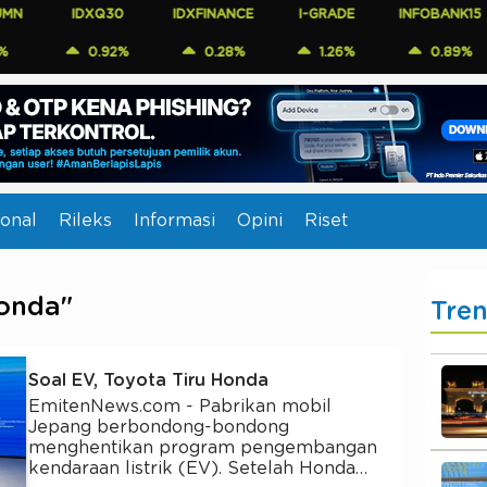
IDXQ30
IDXFINANCE
I-GRADE
INFOBANK15
CO
0.92%
0.28%
1.26%
0.89%
onal
Rileks
Informasi
Opini
Riset
Honda"
Tre
Soal EV, Toyota Tiru Honda
EmitenNews.com - Pabrikan mobil
Jepang berbondong-bondong
menghentikan program pengembangan
kendaraan listrik (EV). Setelah Honda…