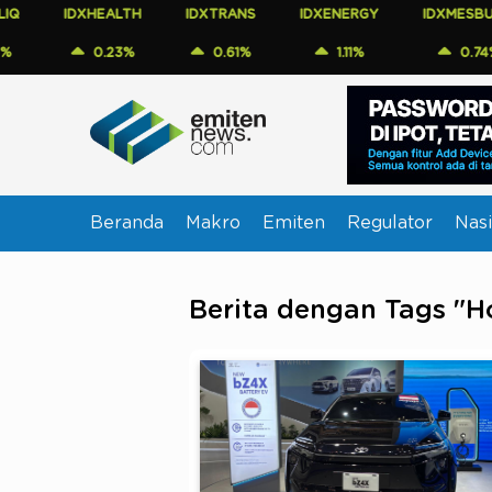
IDXHEALTH
IDXTRANS
IDXENERGY
IDXMESBUMN
0.23%
0.61%
1.11%
0.74%
Beranda
Makro
Emiten
Regulator
Nasi
Berita dengan Tags "