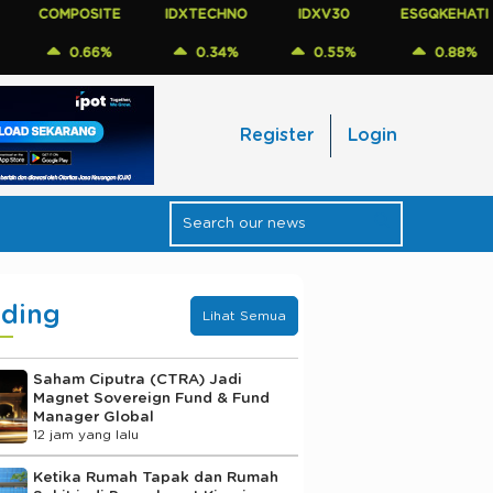
MPOSITE
IDXTECHNO
IDXV30
ESGQKEHATI
ID
0.66%
0.34%
0.55%
0.88%
Register
Login
nding
Lihat Semua
Saham Ciputra (CTRA) Jadi
Magnet Sovereign Fund & Fund
Manager Global
12 jam yang lalu
Ketika Rumah Tapak dan Rumah