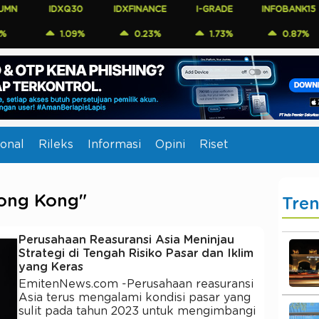
IDXQ30
IDXFINANCE
I-GRADE
INFOBANK15
CO
1.09%
0.23%
1.73%
0.87%
onal
Rileks
Informasi
Opini
Riset
Hong Kong"
Tre
Perusahaan Reasuransi Asia Meninjau
Strategi di Tengah Risiko Pasar dan Iklim
yang Keras
EmitenNews.com -Perusahaan reasuransi
Asia terus mengalami kondisi pasar yang
sulit pada tahun 2023 untuk mengimbangi