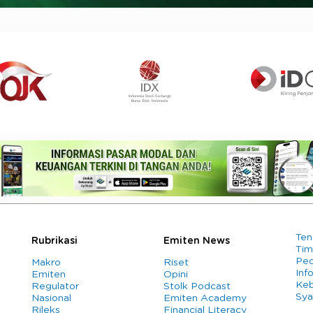
Ten
Rubrikasi
Emiten News
Tim
Ped
Makro
Riset
Info
Emiten
Opini
Keb
Regulator
Stolk Podcast
Sya
Nasional
Emiten Academy
Rileks
Financial Literacy