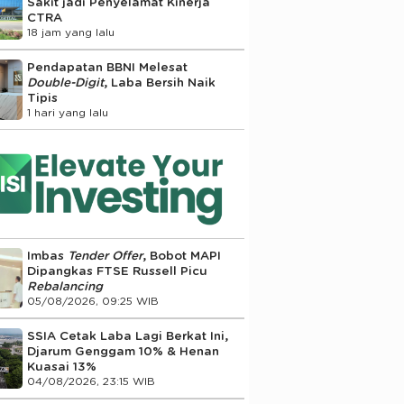
Sakit jadi Penyelamat Kinerja
CTRA
18 jam yang lalu
Pendapatan BBNI Melesat
Double-Digit
, Laba Bersih Naik
Tipis
1 hari yang lalu
Imbas
Tender Offer
, Bobot MAPI
Dipangkas FTSE Russell Picu
Rebalancing
05/08/2026, 09:25 WIB
SSIA Cetak Laba Lagi Berkat Ini,
Djarum Genggam 10% & Henan
Kuasai 13%
04/08/2026, 23:15 WIB