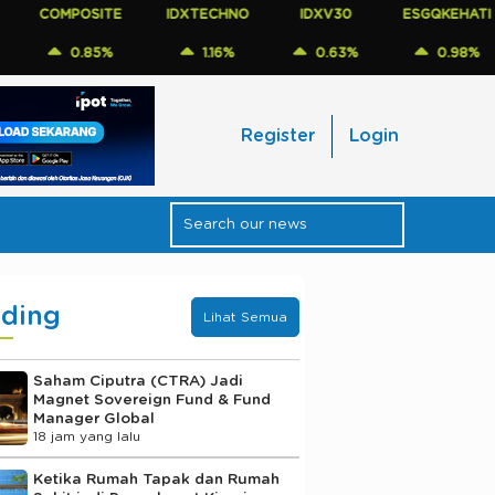
MPOSITE
IDXTECHNO
IDXV30
ESGQKEHATI
ID
0.85%
1.16%
0.63%
0.98%
Register
Login
nding
Lihat Semua
Saham Ciputra (CTRA) Jadi
Magnet Sovereign Fund & Fund
Manager Global
18 jam yang lalu
Ketika Rumah Tapak dan Rumah