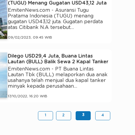
(TUGU) Menang Gugatan USD43,12 Juta
EmitenNews.com - Asuransi Tugu
Pratama Indonesia (TUGU) menang
gugatan USD43,12 juta. Gugatan perdata
atas Citibank N.A tersebut…
09/02/2023, 09:45 WIB
Dilego USD29,4 Juta, Buana Lintas
Lautan (BULL) Balik Sewa 2 Kapal Tanker
EmitenNews.com - PT Buana Lintas
Lautan Tbk (BULL) melaporkan dua anak
usahanya telah menjual dua kapal tanker
minyak kepada perusahaan…
17/10/2022, 16:20 WIB
3
1
2
4