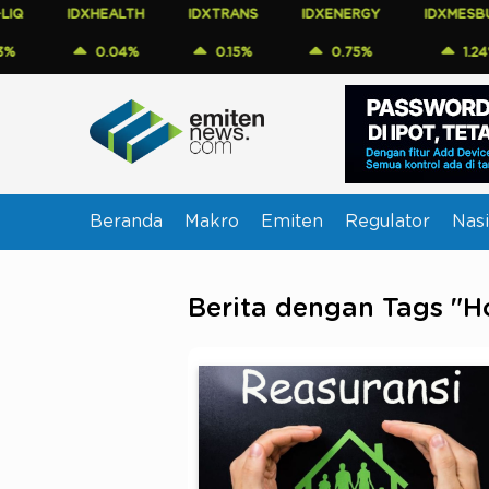
IDXHEALTH
IDXTRANS
IDXENERGY
IDXMESBUMN
0.04%
0.15%
0.75%
1.24%
Beranda
Makro
Emiten
Regulator
Nasi
Berita dengan Tags "