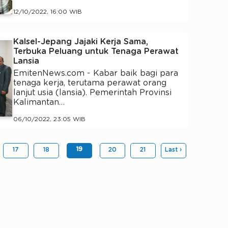
12/10/2022, 16:00 WIB
Kalsel-Jepang Jajaki Kerja Sama,
Terbuka Peluang untuk Tenaga Perawat
Lansia
EmitenNews.com - Kabar baik bagi para
tenaga kerja, terutama perawat orang
lanjut usia (lansia). Pemerintah Provinsi
Kalimantan…
06/10/2022, 23:05 WIB
19
17
18
20
21
Last ›