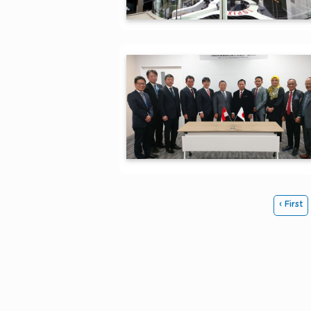
‹ First