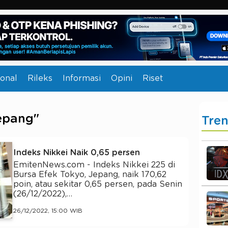
onal
Rileks
Informasi
Opini
Riset
epang"
Tre
Indeks Nikkei Naik 0,65 persen
EmitenNews.com - Indeks Nikkei 225 di
Bursa Efek Tokyo, Jepang, naik 170,62
poin, atau sekitar 0,65 persen, pada Senin
(26/12/2022),…
26/12/2022, 15:00 WIB