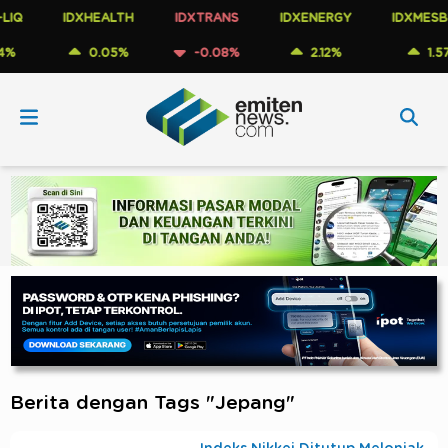
IDXHEALTH
IDXTRANS
IDXENERGY
IDXMESBUM
0.05%
-0.08%
2.12%
1.57%
Berita dengan Tags "Jepang"