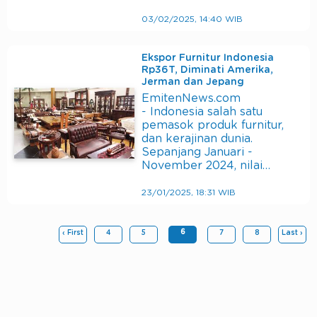
03/02/2025, 14:40 WIB
Ekspor Furnitur Indonesia
Rp36T, Diminati Amerika,
Jerman dan Jepang
EmitenNews.com
- Indonesia salah satu
pemasok produk furnitur,
dan kerajinan dunia.
Sepanjang Januari -
November 2024, nilai…
23/01/2025, 18:31 WIB
6
‹ First
4
5
7
8
Last ›