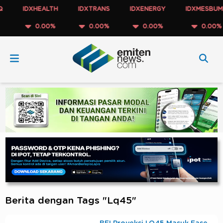
IDXHEALTH
IDXTRANS
IDXENERGY
IDXMESBUMN
0.00%
0.00%
0.00%
0.00%
Berita dengan Tags "Lq45"