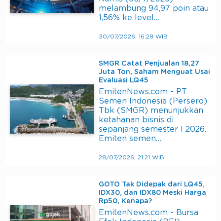
melambung 94,97 poin atau
1,56% ke level…
30/07/2026, 16:28 WIB
SMGR Catat Penjualan 18,27
Juta Ton, Saham Menguat Usai
Evaluasi LQ45
EmitenNews.com - PT
Semen Indonesia (Persero)
Tbk (SMGR) menunjukkan
ketahanan bisnis di
sepanjang semester I 2026.
Emiten semen…
28/07/2026, 21:21 WIB
GOTO Tak Didepak dari LQ45,
IDX30, dan IDX80 Meski Harga
Rp50, Kenapa?
EmitenNews.com - Bursa