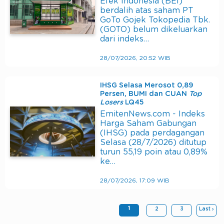
Efek Indonesia (BEI)
berdalih atas saham PT
GoTo Gojek Tokopedia Tbk.
(GOTO) belum dikeluarkan
dari indeks…
28/07/2026, 20:52 WIB
IHSG Selasa Merosot 0,89
Persen, BUMI dan CUAN
Top
Losers
LQ45
EmitenNews.com - Indeks
Harga Saham Gabungan
(IHSG) pada perdagangan
Selasa (28/7/2026) ditutup
turun 55,19 poin atau 0,89%
ke…
28/07/2026, 17:09 WIB
1
2
3
Last ›