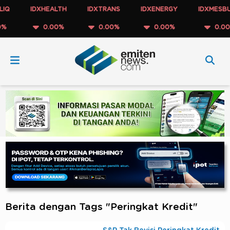
IDXHEALTH
IDXTRANS
IDXENERGY
IDXMESBUMN
0.00%
0.00%
0.00%
0.00%
Berita dengan Tags "Peringkat Kredit"