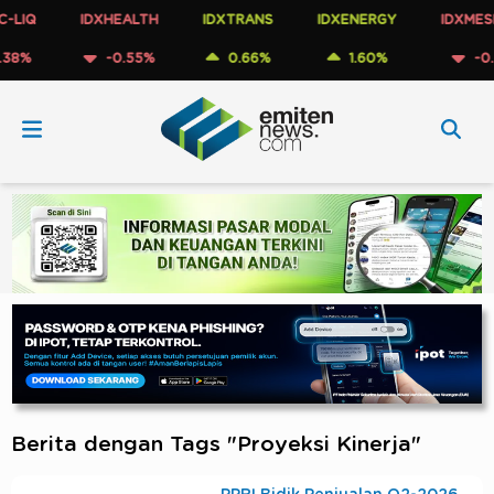
IQ
IDXHEALTH
IDXTRANS
IDXENERGY
IDXMESBU
%
-0.55%
0.66%
1.60%
-0.39
Berita dengan Tags "Proyeksi Kinerja"