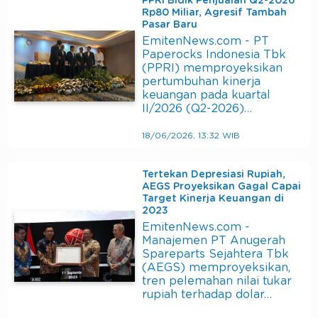
PPRI Bidik Penjualan Q2-2026
Rp80 Miliar, Agresif Tambah
Pasar Baru
EmitenNews.com - PT
Paperocks Indonesia Tbk
(PPRI) memproyeksikan
pertumbuhan kinerja
keuangan pada kuartal
II/2026 (Q2-2026)…
18/06/2026, 13:32 WIB
Tertekan Depresiasi Rupiah,
AEGS Proyeksikan Gagal Capai
Target Kinerja Keuangan di
2023
EmitenNews.com -
Manajemen PT Anugerah
Spareparts Sejahtera Tbk
(AEGS) memproyeksikan,
tren pelemahan nilai tukar
rupiah terhadap dolar…