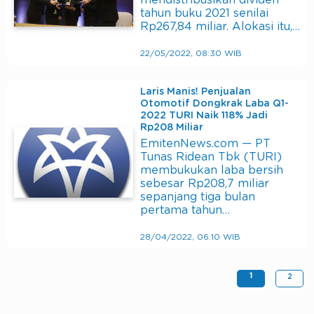
mendistribusikan dividen
tahun buku 2021 senilai
Rp267,84 miliar. Alokasi itu,…
22/05/2022, 08:30 WIB
Laris Manis! Penjualan
Otomotif Dongkrak Laba Q1-
2022 TURI Naik 118% Jadi
Rp208 Miliar
EmitenNews.com — PT
Tunas Ridean Tbk (TURI)
membukukan laba bersih
sebesar Rp208,7 miliar
sepanjang tiga bulan
pertama tahun…
28/04/2022, 06:10 WIB
1
2