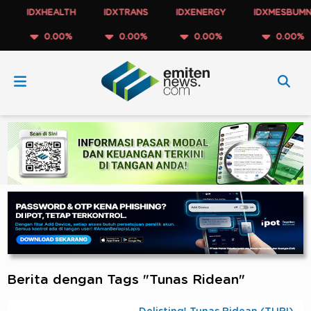
IDXHEALTH
IDXTRANS
IDXENERGY
IDXMESBUMN
0.00%
0.00%
0.00%
0.00%
Berita dengan Tags "Tunas Ridean"