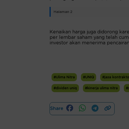
Halaman 2
Kenaikan harga juga didorong kar
per lembar saham yang telah cum da
investor akan menerima pencairan 
#Ulima Nitra
#UNIQ
#jasa kontrakt
#dividen uniq
#kinerja ulima nitra
#
Share