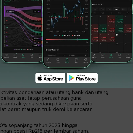
hingga 126,42 miliar atau 56,83 persen dari
capai Rp348,85 miliar dari sebelumnya
ktivitas pendanaan atau utang bank dan utang
lian aset tetap perusahaan guna
kontrak yang sedang dikerjakan serta
alat berat maupun truk demi kelancaran
0% sepanjang tahun 2023 hingga
ngan posisi Rp216 per lembar saham.