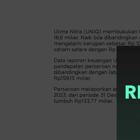
Ulima Nitra (UNIQ) membukukan l
18,8 miliar. Naik bila dibandingk
mengalami kerugian sebesar Rp 10,
saham setara dengan Rp 6,07 per 
Data laporan keuangan UNIQ yang 
pendapatan perseroan naik menjadi
dibandingkan dengan laba periode 
Rp159,15 miliar.
Perseroan melaporkan aset naik 23
2023, dari periode 31 Desember 202
tumbuh Rp133,77 miliar.