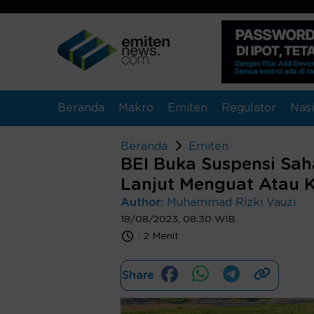
Beranda
Makro
Emiten
Regulator
Nasi
Beranda
Emiten
BEI Buka Suspensi Sah
Lanjut Menguat Atau K
Author:
Muhammad Rizki Vauzi
18/08/2023, 08:30 WIB
:
2 Menit
Share