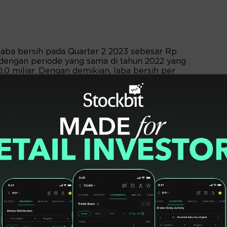
aba bersih pada Quarter 2 2023 sebesar Rp
an dengan periode yang sama di tahun 2022 yang
0 miliar. Dengan demikian, laba bersih per
lembar.
dikutip, Senin (31/7/2023) dimana
 Rp238,26 miliar, sangat jauh jika
sama tahun 2022 yang tercatat senilai
 persen menjadi Rp715,28 miliar per 30 Juni
2 yang tercatat senilai Rp581,51 miliar atu