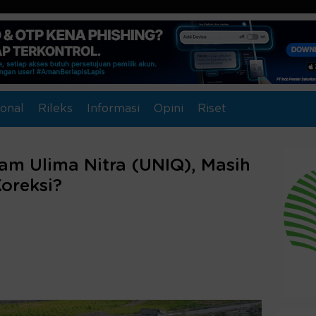
onal
Rileks
Informasi
Opini
Riset
am Ulima Nitra (UNIQ), Masih
oreksi?