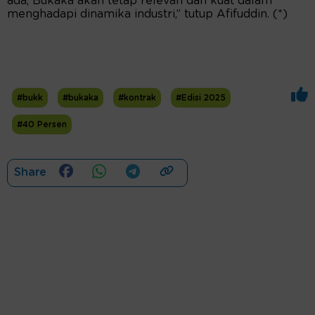
ada, Bukaka akan tetap relevan dan kuat dalam
menghadapi dinamika industri,” tutup Afifuddin. (*)
#bukk
#bukaka
#kontrak
#Edisi 2025
#40 Persen
Share