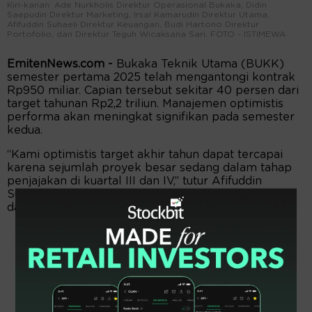
Kiri-kanan: Ade Nurkholis Direktur Operasional Bukaka, Didin
Saepudin Direktur Marketing, Irsal Kamarudin Direktur Utama,
Afifuddin Suhaeli Direktur Keuangan, Budi Hartono Direktur
Portofolio, dan Direktur Teguh Wicaksana Sari. FOTO - ISTIMEWA
EmitenNews.com -
Bukaka Teknik Utama (BUKK)
semester pertama 2025 telah mengantongi kontrak
Rp950 miliar. Capian tersebut sekitar 40 persen dari
target tahunan Rp2,2 triliun. Manajemen optimistis
performa akan meningkat signifikan pada semester
kedua.
“Kami optimistis target akhir tahun dapat tercapai
karena sejumlah proyek besar sedang dalam tahap
penjajakan di kuartal III dan IV,” tutur Afifuddin
Suhaeli, Direktur Keuangan Bukaka Teknik Utama,
dalam keterangan resmi.