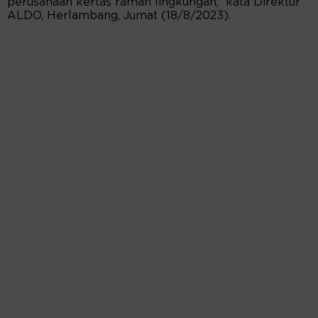
perusahaan kertas ramah lingkungan,” kata Direktur
ALDO, Herlambang, Jumat (18/8/2023).