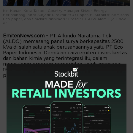
Kiri-Kanan: Kota Takao : Country Manager Shizen Energy,
Herlambang Putra Surjadi: Direktur ECO Paper, H. Sutanto: Komisaris
Eco paper, dan Soichiro Nishimori : Presdir PT ATW Alam Hijau. dok.
ist.
EmitenNews.com -
PT Alkindo Naratama Tbk
(ALDO) memasang panel surya berkapasitas 2500
kVa di salah satu anak perusahaannya yaitu PT Eco
Paper Indonesia. Demikian cara emiten bisnis kertas
dan bahan kimia yang terintegrasi itu, dalam
mendukung program pemerintah untuk mencapai
target penggunaan energi terbarukan sebesar 23%
pada tahun 2025.