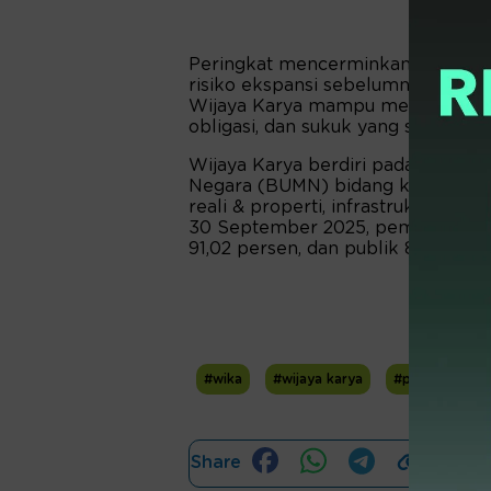
Peringkat mencerminkan profil keu
risiko ekspansi sebelumnya. Pefin
Wijaya Karya mampu menuntaskan
obligasi, dan sukuk yang sudah ja
Wijaya Karya berdiri pada 1961. Wi
Negara (BUMN) bidang konstruksi
reali & properti, infrastruktur & ge
30 September 2025, pemegang sah
91,02 persen, dan publik 8,98 perse
#wika
#wijaya karya
#pefindo
Share