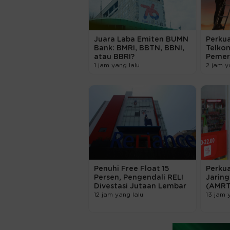
Juara Laba Emiten BUMN
Perkua
Bank: BMRI, BBTN, BBNI,
Telko
atau BBRI?
Pemer
1 jam yang lalu
2 jam y
Penuhi Free Float 15
Perkua
Persen, Pengendali RELI
Jaring
Divestasi Jutaan Lembar
(AMRT
12 jam yang lalu
13 jam 