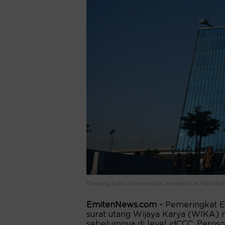
Gedung baru Universitas Jenderal A Yani Ba
EmitenNews.com -
Pemeringkat Ef
surat utang Wijaya Karya (WIKA) me
sebelumnya di level idCCC. Peroso