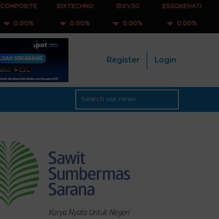
E
IDXTECHNO
IDXV30
ESGQKEHATI
IDXNONC
%
0.00%
0.00%
0.00%
0.00
Register
Login