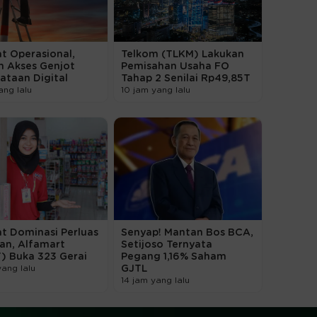
t Operasional,
Telkom (TLKM) Lakukan
m Akses Genjot
Pemisahan Usaha FO
ataan Digital
Tahap 2 Senilai Rp49,85T
ang lalu
10 jam yang lalu
t Dominasi Perluas
Senyap! Mantan Bos BCA,
an, Alfamart
Setijoso Ternyata
) Buka 323 Gerai
Pegang 1,16% Saham
yang lalu
GJTL
14 jam yang lalu