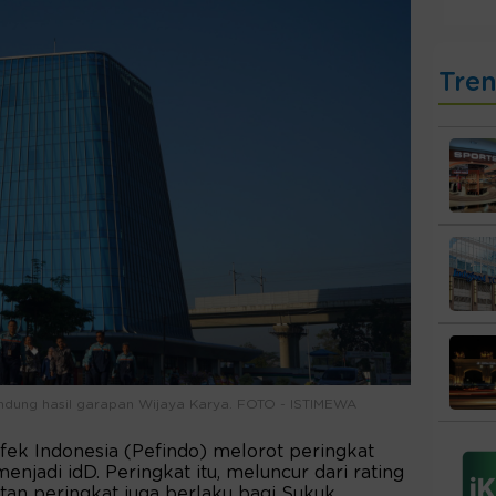
Tre
ndung hasil garapan Wijaya Karya. FOTO - ISTIMEWA
ek Indonesia (Pefindo) melorot peringkat
njadi idD. Peringkat itu, meluncur dari rating
tan peringkat juga berlaku bagi Sukuk