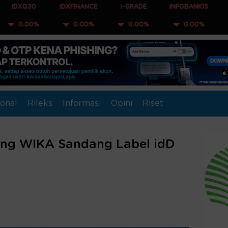
0
IDXFINANCE
I-GRADE
INFOBANK15
COMPOSIT
%
0.00%
0.00%
0.00%
0.00
onal
Rileks
Informasi
Opini
Riset
tang WIKA Sandang Label idD