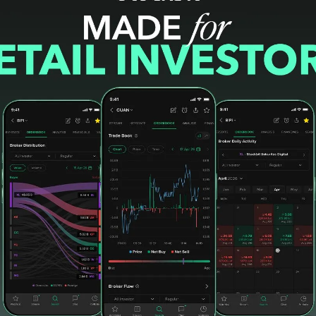
angan dan likuiditas Wijaya Karya lemah, dan
do dapat meninjau kembali peringkat kalau
 kewajiban pembayaran pokok, dan kupon
tuh tempo.
jaya Karya salah satu Badan Usaha Milik
. Perusahaan mencakup segmen investasi,
dung, energi & industrial plant, dan industri. Per
am Wijaya Karya yaitu pemerintah Indonesia
n. (*)
#idD
#gagal bayar
#obligasi
#sukuk