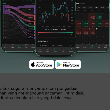
ktur Utama Indosaku; dan
elaksanakan rencana tindak perbaikan
g dilakukan melalui pihak ketiga.
an OJK wajib mencakup perbaikan dan
osedur penagihan, evaluasi menyeluruh dan
 (PKS) dengan pihak ketiga, penyempurnaan
serta penguatan pelatihan dan evaluasi
an, termasuk mekanisme penanganan
untuk segera menyampaikan pengaduan
han yang mengandung ancaman, intimidasi,
, atau tindakan lain yang tidak sesuai