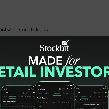
istratif kepada Indosaku:
875.000.000;