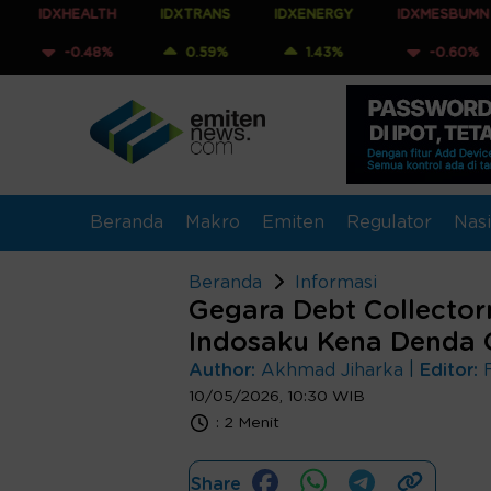
HEALTH
IDXTRANS
IDXENERGY
IDXMESBUMN
ID
0.48%
0.59%
1.43%
-0.60%
-
Beranda
Makro
Emiten
Regulator
Nasi
Beranda
Informasi
Gegara Debt Collector
Indosaku Kena Denda
|
Author:
Akhmad Jiharka
Editor:
10/05/2026, 10:30 WIB
:
2 Menit
Share