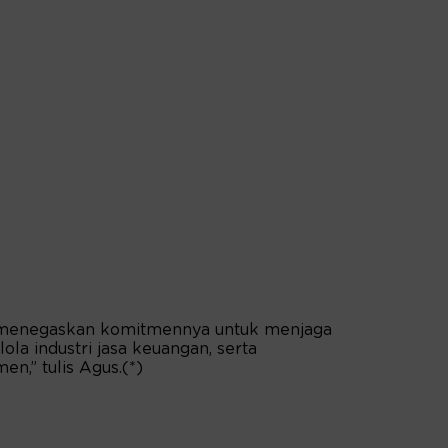
li menegaskan komitmennya untuk menjaga
ola industri jasa keuangan, serta
n,” tulis Agus.(*)