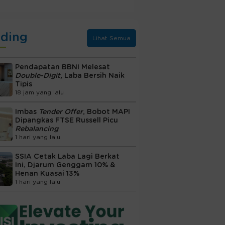
nding
Lihat Semua
Pendapatan BBNI Melesat
Double-Digit
, Laba Bersih Naik
Tipis
18 jam yang lalu
Imbas
Tender Offer
, Bobot MAPI
Dipangkas FTSE Russell Picu
Rebalancing
1 hari yang lalu
SSIA Cetak Laba Lagi Berkat
Ini, Djarum Genggam 10% &
Henan Kuasai 13%
1 hari yang lalu