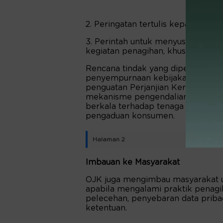
2. Peringatan tertulis kepada Dire
3. Perintah untuk menyusun dan m
kegiatan penagihan, khususnya yan
Rencana tindak yang diperintahk
penyempurnaan kebijakan serta pr
penguatan Perjanjian Kerja Sama
mekanisme pengendalian kualitas, 
berkala terhadap tenaga penagih
pengaduan konsumen.
Halaman 2
Imbauan ke Masyarakat
OJK juga mengimbau masyarakat 
apabila mengalami praktik penagi
pelecehan, penyebaran data pribadi
ketentuan.