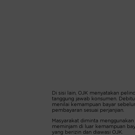
Di sisi lain, OJK menyatakan pel
tanggung jawab konsumen. Debitu
menilai kemampuan bayar sebelu
pembayaran sesuai perjanjian.
Masyarakat diminta menggunakan l
meminjam di luar kemampuan baya
yang berizin dan diawasi OJK.