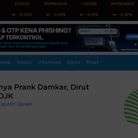
XQ30
IDXFINANCE
I-GRADE
INFOBANK15
COMP
0.53%
-0.24%
-0.41%
-0.32%
-0
onal
Rileks
Informasi
Opini
Riset
nya Prank Damkar, Dirut
 OJK
Fauzan Jayadi