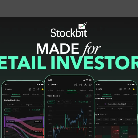
 R, menegaskan bahwa kami tidak sekadar
i ketahanan kesehatan nasional. "Perseroan
precision medicine berteknologi terkini
kan ekspansi secara besar-besaran melalui
 saat ini kami sedang melakukan pembicaraan
au brand-brand besar dunia untuk kerjasama
k pemeriksaan Hantavirus di Indonesia. Kami
melalui kesiapan deteksi yang mampu
ndonesia," ujarnya.
waspada namun tenang. Dengan dukungan
i Molecular hingga Genomic yang dimiliki CHEK,
kini jauh lebih siap untuk melakukan deteksi