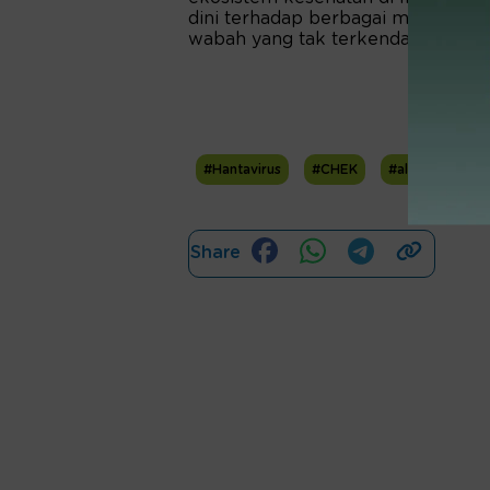
dini terhadap berbagai mutasi vir
wabah yang tak terkendali.
#Hantavirus
#CHEK
#alat kesehata
Share