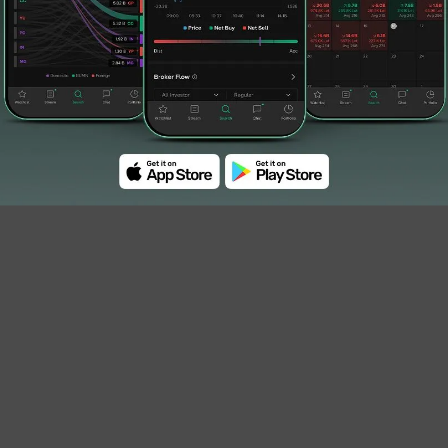
us dan bakteri berbahaya sebelum menjadi
n
#farmasi
#PT Diastika Biotekindo Tbk