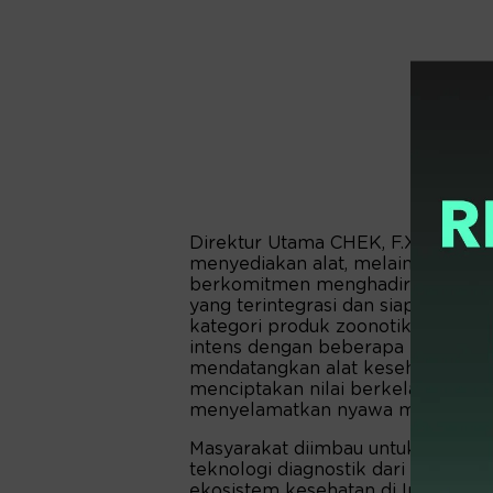
Direktur Utama CHEK, F.X Yoshua
menyediakan alat, melainkan solus
berkomitmen menghadirkan produk 
yang terintegrasi dan siap melaku
kategori produk zoonotik, dimana
intens dengan beberapa produk at
mendatangkan alat kesehatan untu
menciptakan nilai berkelanjutan 
menyelamatkan nyawa masyarakat I
Masyarakat diimbau untuk tetap 
teknologi diagnostik dari kategor
ekosistem kesehatan di Indonesia 