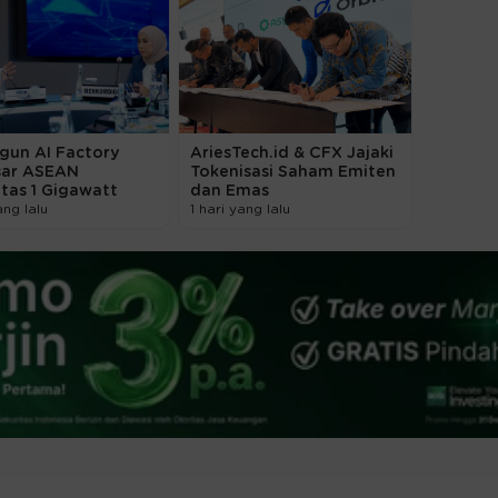
gun AI Factory
AriesTech.id & CFX Jajaki
sar ASEAN
Tokenisasi Saham Emiten
tas 1 Gigawatt
dan Emas
ang lalu
1 hari yang lalu