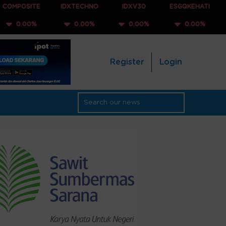
E
IDXTECHNO
IDXV30
ESGQKEHATI
IDXNONC
0.00%
0.00%
0.00%
0.00
Register
Login