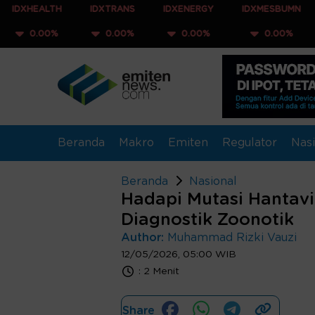
TH
IDXTRANS
IDXENERGY
IDXMESBUMN
IDXQ3
%
0.00%
0.00%
0.00%
0.00
Beranda
Makro
Emiten
Regulator
Nasi
Beranda
Nasional
Hadapi Mutasi Hantavir
Diagnostik Zoonotik
Author:
Muhammad Rizki Vauzi
12/05/2026, 05:00 WIB
:
2 Menit
Share