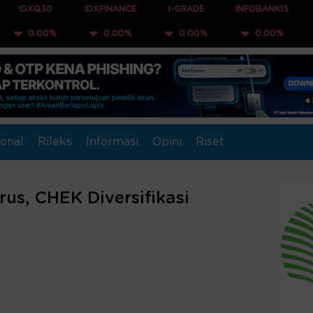
0
IDXFINANCE
I-GRADE
INFOBANK15
COMPOSIT
%
0.00%
0.00%
0.00%
0.00%
onal
Rileks
Informasi
Opini
Riset
us, CHEK Diversifikasi