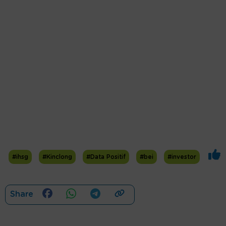
#ihsg
#Kinclong
#Data Positif
#bei
#investor
Share