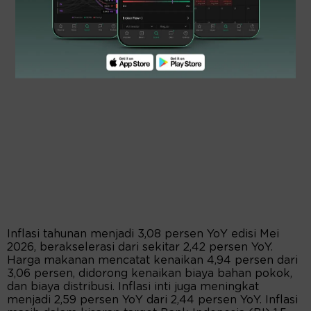
Inflasi tahunan menjadi 3,08 persen YoY edisi Mei
2026, berakselerasi dari sekitar 2,42 persen YoY.
Harga makanan mencatat kenaikan 4,94 persen dari
3,06 persen, didorong kenaikan biaya bahan pokok,
dan biaya distribusi. Inflasi inti juga meningkat
menjadi 2,59 persen YoY dari 2,44 persen YoY. Inflasi