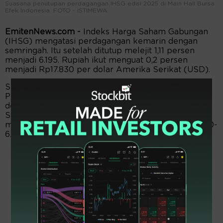
Suasana penutupan perdagangan IHSG edisi 2025 di Main Hall Bursa
Efek Indonesia. FOTO - ISTIMEWA
EmitenNews.com -
Indeks Harga Saham Gabungan
(IHSG) mengatasi perdagangan kemarin dengan
semringah. Itu setelah ditutup melejit 1,11 persen
menjadi 6.195. Rupiah ikut menguat 0,2 persen
menjadi Rp17.830 per dolar Amerika Serikat (USD).
Secara teknikal, IHSG bertahan di atas level MA5.
Penyempitan histogram negatif MACD berlanjut
dengan Stochastic RSI mengarah ke area pivot.
Sehingga diperkirakan IHSG berpotensi
menlanjutkan penguatan dengan menguji level 6.220-
6.280.