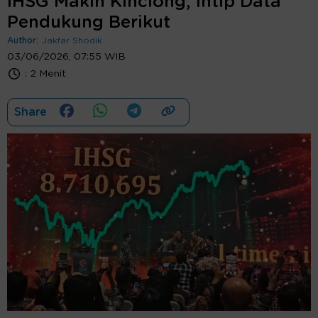
IHSG Makin Kinclong, Intip Data
Pendukung Berikut
Author:
Jakfar Shodik
03/06/2026, 07:55 WIB
:
2 Menit
Share