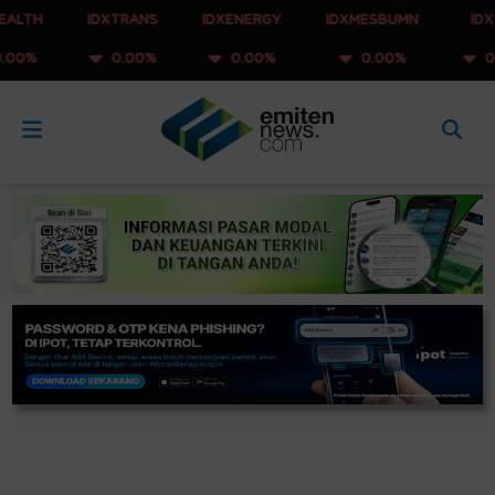
IDXTRANS
IDXENERGY
IDXMESBUMN
IDXQ30
0.00%
0.00%
0.00%
0.00%