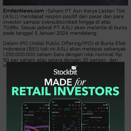
EmitenNews.com -
Saham PT Asri Karya Lestari Tbk
(ASLI) mendapat respon positif dari pasar dan para
investor sampai oversubscribed hingga di atas
70,89x. Sesuai jadwal PT ASLI akan melantai di bursa
pada tanggal 5 Januari 2024 mendatang.
Dalam IPO (Initial Public Offering/IPO) di Bursa Efek
Indonesia (BEI) kali ini ASLI akan melepas sebanyak
1.250.000.000 saham baru dengan nilai nominal Rp
50 per saham atau setara dengan 20 persen dari
modal ditempatkan dan disetor penuh.