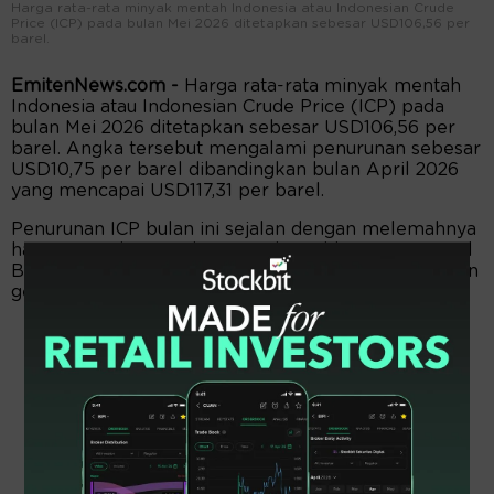
Harga rata-rata minyak mentah Indonesia atau Indonesian Crude
Price (ICP) pada bulan Mei 2026 ditetapkan sebesar USD106,56 per
barel.
EmitenNews.com -
Harga rata-rata minyak mentah
Indonesia atau Indonesian Crude Price (ICP) pada
bulan Mei 2026 ditetapkan sebesar USD106,56 per
barel. Angka tersebut mengalami penurunan sebesar
USD10,75 per barel dibandingkan bulan April 2026
yang mencapai USD117,31 per barel.
Penurunan ICP bulan ini sejalan dengan melemahnya
harga minyak mentah utama dunia, khususnya Dated
Brent, yang dipengaruhi oleh meredanya ketegangan
geopolitik antara Amerika Serikat, Israel, dan Iran.