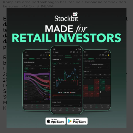
Kompleks area pertambangan besutan Vale Indonesia tampak dari
kejauhan. FOTO - ISTIMEWA
EmitenNews.com -
Vale Indonesia (INCO) menyedot
dana eksplorasi USD1,7 juta. Anggaran tersebut
terserap untuk aktivitas eksplorasi edisi Juli, Agustus,
dan September 2025. Kegiatan eksplorasi berlanjut,
dan fokus pada daerah dalam wilayah izin usaha
pertambangan khusus (IUPK).
Rincian aktivitas eksplorasi kuartal tiga sebagai
berikut. Pada Juli 2025, biaya eksplorasi menyedot
USD706,98 ribu. Lalu, biaya eksplorasi edisi Agustus
2025 menelan USD 512,71 ribu, dan pada September
2025 menghabiskan biaya eksplorasi USD512,71 ribu.
Daerah eksplorasi meliputi Blok Sorowako dan
Sorowako Outer Area di Kabupaten Luwu Timur,
Sulawesi Selatan, dan Blok Bahodopi Kabupaten
Morowali, Sulawesi Tengah serta Blok Pomalaa
Kabupaten Kolaka, Sulawesi Tenggara.