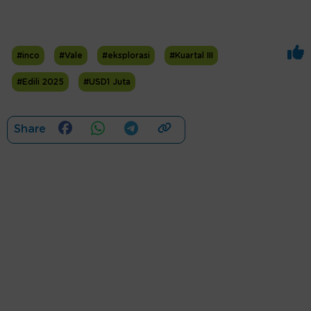
#inco
#Vale
#eksplorasi
#Kuartal III
#Edili 2025
#USD1 Juta
Share