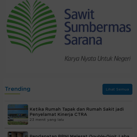
Trending
Lihat Semua
Ketika Rumah Tapak dan Rumah Sakit jadi
Penyelamat Kinerja CTRA
23 menit yang lalu
Pendapatan BBNI Melesat
Double-Digit
, Laba