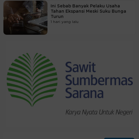
Ini Sebab Banyak Pelaku Usaha
Tahan Ekspansi Meski Suku Bunga
Turun
1 hari yang lalu