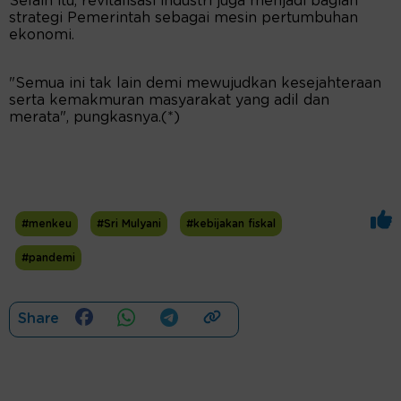
Selain itu, revitalisasi industri juga menjadi bagian
strategi Pemerintah sebagai mesin pertumbuhan
ekonomi.
"Semua ini tak lain demi mewujudkan kesejahteraan
serta kemakmuran masyarakat yang adil dan
merata", pungkasnya.(*)
#menkeu
#Sri Mulyani
#kebijakan fiskal
#pandemi
Share