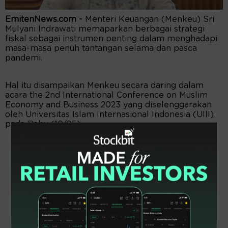
EmitenNews.com -
Menteri Keuangan (Menkeu) Sri
Mulyani Indrawati memaparkan berbagai strategi
fiskal sebagai instrumen penting dalam menghadapi
masa-masa penuh tantangan selama dan pasca
pandemi.
Hal itu disampaikan Menkeu secara daring dalam
acara the 2nd International Conference on Muslim
Economy and Business 2023 yang diselenggarakan
oleh Universitas Islam Internasional Indonesia (UIII)
pada Rabu (10/05).