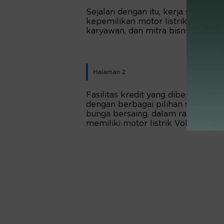
Sejalan dengan itu, kerja sama t
kepemilikan motor listrik bagi ma
karyawan, dan mitra bisnis Bank D
Halaman 2
Fasilitas kredit yang diberikan Ba
dengan berbagai pilihan skema te
bunga bersaing, dalam rangka me
memiliki motor listrik Volta.