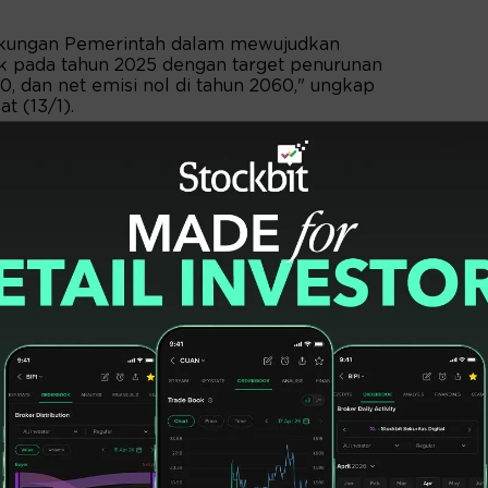
dukungan Pemerintah dalam mewujudkan
ik pada tahun 2025 dengan target penurunan
, dan net emisi nol di tahun 2060," ungkap
t (13/1).