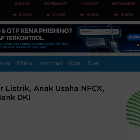
XQ30
IDXFINANCE
I-GRADE
INFOBANK15
COMPO
.00%
0.00%
0.00%
0.00%
0.
onal
Rileks
Informasi
Opini
Riset
 Listrik, Anak Usaha NFCX,
ank DKI