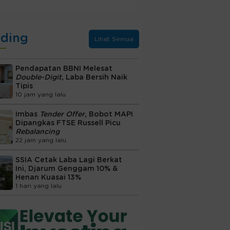
nding
Lihat Semua
Pendapatan BBNI Melesat
Double-Digit
, Laba Bersih Naik
Tipis
10 jam yang lalu
Imbas
Tender Offer
, Bobot MAPI
Dipangkas FTSE Russell Picu
Rebalancing
22 jam yang lalu
SSIA Cetak Laba Lagi Berkat
Ini, Djarum Genggam 10% &
Henan Kuasai 13%
1 hari yang lalu