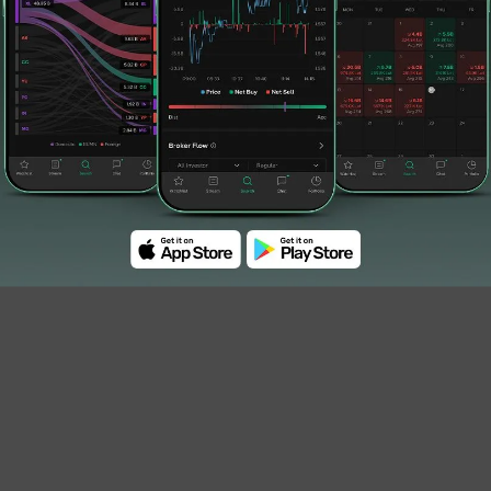
ersebut dilakukan untuk semakin memudahkan
syarakat luas, khususnya bagi para nasabah,
KI serta Pemerintah Provinsi DKI Jakarta.
nk DKI adalah melalui produk Kredit Multi Guna
nor, proses yang cepat dan mudah, serta
mberikan kemudahan dan aksesbilitas untuk