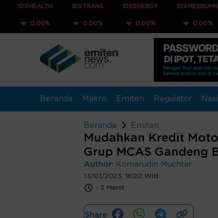
EALTH
IDXTRANS
IDXENERGY
IDXMESBUMN
ID
.00%
0.00%
0.00%
0.00%
0
Beranda
Makro
Emiten
Regulator
Nasi
Beranda
Emiten
Mudahkan Kredit Motor
Grup MCAS Gandeng B
Author:
Komarudin Muchtar
13/01/2023, 16:20 WIB
:
3 Menit
Share