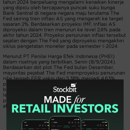
tahun 2024 berpeluang mengalami kenaikan kinerja
yang dipicu oleh tercapainya puncak suku bunga
Bank Sentral di negara-negara maju terutama The
Fed seiring tren inflasi AS yang mengarah ke target
sasaran 2%. Berdasarkan proyeksi IMF, Inflasi AS
diproyeksi dalam tren menurun ke level 2,6% pada
akhir tahun 2024. Proyeksi penurunan inflasi tersebut
sejalan dengan The Fed yang diproyeksi mengakhiri
siklus pengetatan moneter pada semester I-2024.
Menurut PT Penilai Harga Efek Indonesia (PHEI)
dalam risetnya yang terbitkan, Senin (8/9/2024).
Berdasarkan dot plot The Fed bulan Desember,
mayoritas pejabat The Fed memproyeksi penurunan
nilai tengah FFR yakni dari 5,38% menjadi 4,63%
pada akhir tahun 2024. Sedangkan pelaku pasar
berdasarkan proyeksi CME FedWatch Tool tampak
lebih optimis dengan memproyeksikan peluang
pemangkasan suku bunga The Fed sebanyak 5 kali
atau sebesar 125bps ke kisaran 4,00%-4,25%.