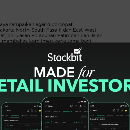
saya sampaikan agar dipercepat
akarta North-South Fase II dan East-West
rat, perluasan Pelabuhan Patimban dan Jalan
ga membahas komitmen kerja sama bagi
gkap Presiden.
dukungan ilmu pengetahuan dan teknologi
rapa proyek strategis Indonesia, terutama
engembangan mobil dan motor listrik, serta
pang untuk mendukung percepatan
on Indonesia melalui advokasi innovative
gen dan amonia,” jelas Presiden.