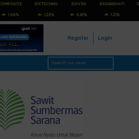
IDXTECHNO
IDXV30
ESGQKEHATI
IDXNONCYC
1.25%
0.81%
1.21%
1.25%
Register
Login