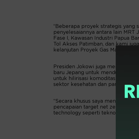
“Beberapa proyek strategis yang 
penyelesaiannya antara lain MRT J
Fase I, Kawasan Industri Papua Ba
Tol Akses Patimban, dan kami ju
kelanjutan Proyek Gas Masela,” un
Presiden Jokowi juga mendorong 
baru Jepang untuk mendukung bebe
untuk hilirisasi komoditas alam, p
sektor kesehatan dan pangan.
“Secara khusus saya mengajak Je
pencapaian target net zero emissi
technology seperti teknologi hidro