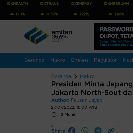
LTH
IDXTRANS
IDXENERGY
IDXMESBUMN
IDXQ3
1%
0.37%
1.22%
1.42%
1.23
Beranda
Makro
Emiten
Regulator
Nasi
Beranda
Makro
Presiden Minta Jepan
Jakarta North-Sout da
Author:
Fauzan Jayadi
27/07/2022, 16:00 WIB
:
2 Menit
Share