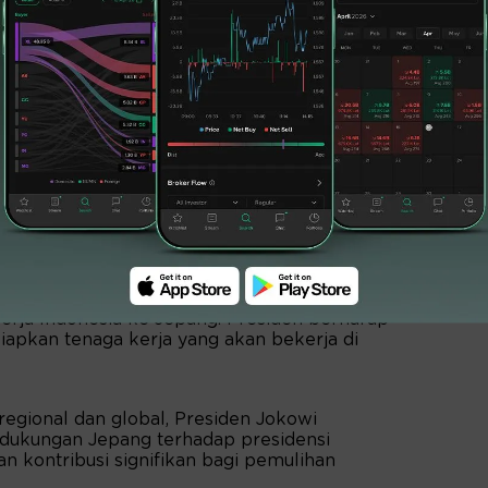
okowi juga menawarkan kerja sama yang lebih
kerja Indonesia ke Jepang. Presiden berharap
pkan tenaga kerja yang akan bekerja di
 regional dan global, Presiden Jokowi
dukungan Jepang terhadap presidensi
n kontribusi signifikan bagi pemulihan