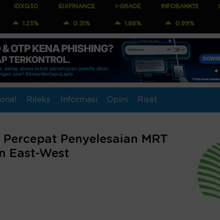
0
IDXFINANCE
I-GRADE
INFOBANK15
COMPOSITE
%
0.31%
1.88%
0.99%
1.04%
onal
Rileks
Informasi
Opini
Riset
g Percepat Penyelesaian MRT
n East-West