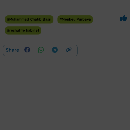
#Muhammad Chatib Basri
#Menkeu Purbaya
#reshuffle kabinet
Share