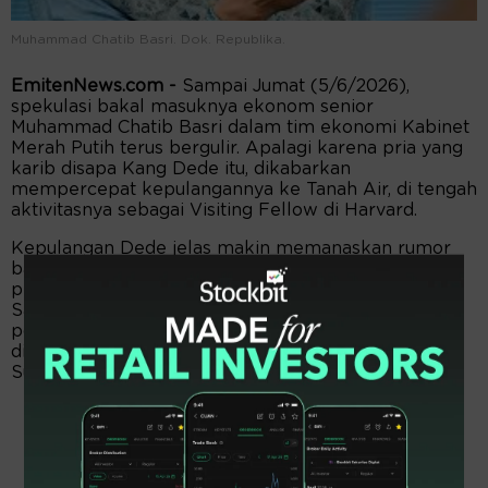
Muhammad Chatib Basri. Dok. Republika.
EmitenNews.com -
Sampai Jumat (5/6/2026),
spekulasi bakal masuknya ekonom senior
Muhammad Chatib Basri dalam tim ekonomi Kabinet
Merah Putih terus bergulir. Apalagi karena pria yang
karib disapa Kang Dede itu, dikabarkan
mempercepat kepulangannya ke Tanah Air, di tengah
aktivitasnya sebagai Visiting Fellow di Harvard.
Kepulangan Dede jelas makin memanaskan rumor
bakal adanya reshuffle kabinet, terkhusus
penggantian Menteri Keuangan Purbaya Yudhi
Sadewa. Chatib Basri disebut-sebut bakal mengisi
pos menteri keuangan, posisi yang pernah
didudukinya selama setahun di era Presiden ke-6 RI,
Susilo Bambang Yudhoyono.