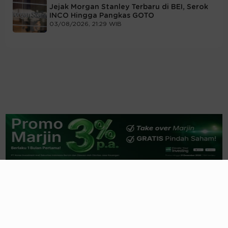
Jejak Morgan Stanley Terbaru di BEI, Serok
INCO Hingga Pangkas GOTO
03/08/2026, 21:29 WIB