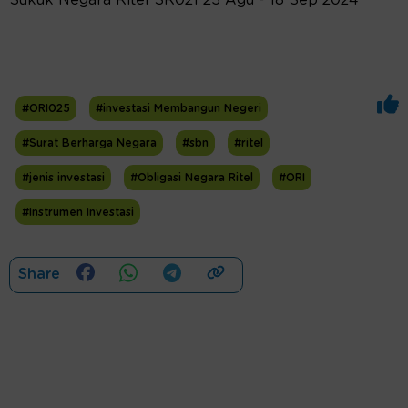
#ORI025
#investasi Membangun Negeri
#Surat Berharga Negara
#sbn
#ritel
#jenis investasi
#Obligasi Negara Ritel
#ORI
#Instrumen Investasi
Share