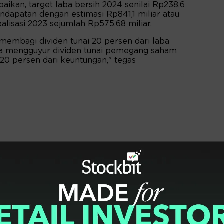
an, target laba bersih 2024 senilai Rp238,6
ndapatan dengan estimasi Rp841,1 miliar atau
alisasi 2023 sejumlah Rp575,68 miliar.
membagi dividen tunai 20 persen dari laba
na mengguyur dividen tunai pemegang saham
 20 persen dari keuntungan," tegas