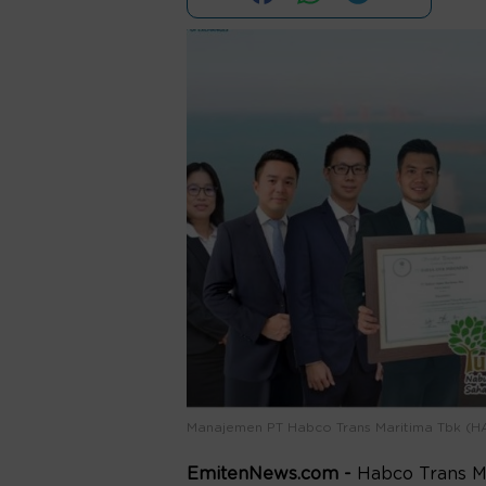
Manajemen PT Habco Trans Maritima Tbk (
EmitenNews.com -
Habco Trans M