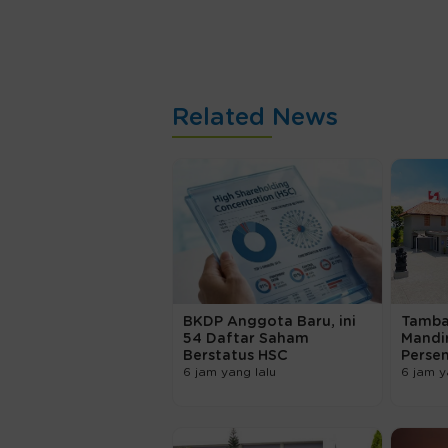
Related News
BKDP Anggota Baru, ini
Tambah
54 Daftar Saham
Mandir
Berstatus HSC
Perse
6 jam yang lalu
6 jam y