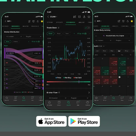
iten pelayaran
#kapal habco
#angkutan laut