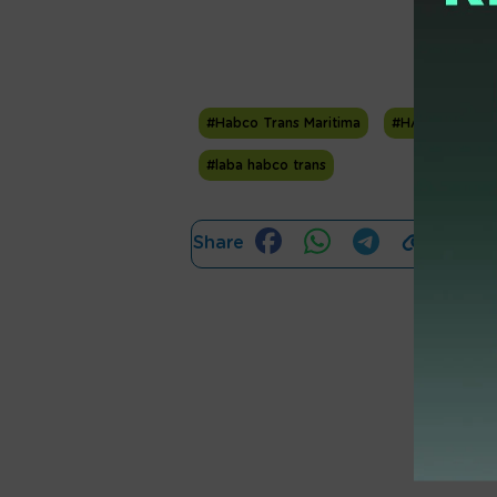
#Habco Trans Maritima
#HATM
#Em
#laba habco trans
Share