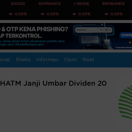
Q30
IDXFINANCE
I-GRADE
INFOBANK15
COMPOS
00%
0.00%
0.00%
0.00%
0.0
onal
Rileks
Informasi
Opini
Riset
 HATM Janji Umbar Dividen 20