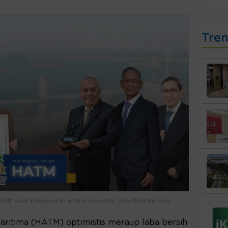
Tre
HATM) saat penawaran umum perdana. Dok/Emitennews
aritima (HATM) optimistis meraup laba bersih