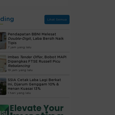
nding
Lihat Semua
Pendapatan BBNI Melesat
Double-Digit
, Laba Bersih Naik
Tipis
7 jam yang lalu
Imbas
Tender Offer
, Bobot MAPI
Dipangkas FTSE Russell Picu
Rebalancing
19 jam yang lalu
SSIA Cetak Laba Lagi Berkat
Ini, Djarum Genggam 10% &
Henan Kuasai 13%
1 hari yang lalu