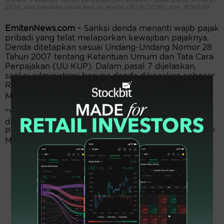
2026, dan berakhir pada hari ini, Kamis (30/4/2026). dok. KONTAN.
EmitenNews.com -
Sanksi denda menanti wajib pajak
pribadi yang telat melaporkan kewajiban pajaknya.
Denda ditetapkan sesuai Undang-Undang Nomor 28
Tahun 2007 tentang Ketentuan Umum dan Tata Cara
Perpajakan (UU KUP). Dalam pasal 7 dijelaskan,
sanksi administrasi berupa denda dikenakan sebesar
Rp100.000 untuk wajib pajak orang pribadi dan Rp1
juta untuk wajib pajak badan.
"Ya maaf-maaf. Dendanya nggak besar, silahkan
dibaca di undang-undang," tegas Direktur Jenderal
Pajak, Bimo Wijayanto dalam konferensi pers di KPP
Madya Jakarta Pusat, Kamis (30/4/2026).