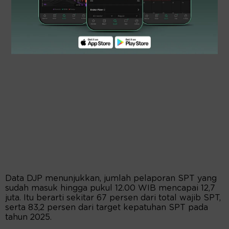
Data DJP menunjukkan, jumlah pelaporan SPT yang
sudah masuk hingga pukul 12.00 WIB mencapai 12,7
juta. Itu berarti sekitar 67 persen dari total wajib SPT,
serta 83,2 persen dari target kepatuhan SPT pada
tahun 2025.