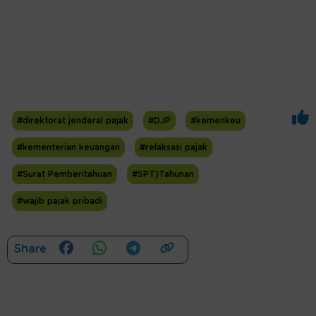
#direktorat jenderal pajak
#DJP
#kemenkeu
#kementerian keuangan
#relaksasi pajak
#Surat Pemberitahuan
#SPT)Tahunan
#wajib pajak pribadi
Share