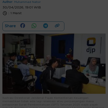
Author:
Muhammad Natsir
30/04/2026, 19:01 WIB
:
1 Menit
Share
Ilustrasi Direktorat Jenderal Pajak Kementerian Keuangan
memastikan tidak ada lagi relaksasi atau perpanjangan masa
pelaporan Surat Pemberitahuan (SPT) Tahunan 2025 wajib pajak
pribadi. Pasalnya, sudah perpanjangan selama 1 bulan pada 31 Maret